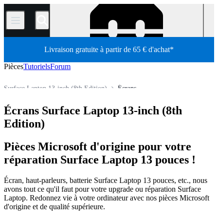
/
Livraison gratuite à partir de 65 € d'achat*
Pièces
Tutoriels
Forum
Surface Laptop 13-inch (8th Edition)
Écrans
Pièces d'origine Microsoft Surface Laptop
Écrans Surface Laptop 13-inch (8th
Pièces détachées ordinateur portable Microsoft
Pièces détachées Ordinateur
Pièces détachées ordinateur portable
Edition)
Boutique
Pièces détachées
Pièces Microsoft d'origine pour votre
réparation Surface Laptop 13 pouces !
Écran, haut-parleurs, batterie Surface Laptop 13 pouces, etc., nous
avons tout ce qu'il faut pour votre upgrade ou réparation Surface
Laptop. Redonnez vie à votre ordinateur avec nos pièces Microsoft
d'origine et de qualité supérieure.