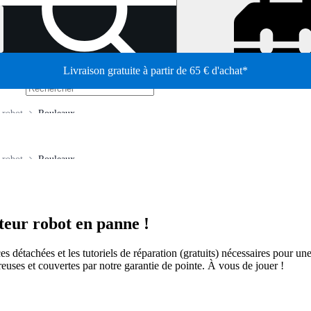
Livraison gratuite à partir de 65 € d'achat*
/
 robot
Rouleaux
 robot
Rouleaux
ateur robot en panne !
ièces détachées et les tutoriels de réparation (gratuits) nécessaires pour u
euses et couvertes par notre garantie de pointe. À vous de jouer !