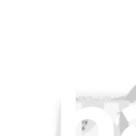
Changez la lingette de votre aspirateur robot. Pièce compatible avec c
7,95 €
Afficher
iFixit France
Qui sommes-nous
Service client
Discuter d'iFixit
Carrière
API
Ressources
Presse
Actualités
Participer
Vente en gros PRO
Trouver un revendeur
Pour les fabricants
Mentions légales
Accessibilité
Mentions légales
Politique de confidentialité