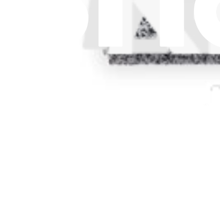
Termes et conditions
Droit de rétractation
Garantie
Transport et frais de port
Informations aux consommateurs
Recyclage des batteries et taxes
Consentement aux cookies
Télécharger l'application