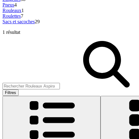
Pneus
4
Rouleaux
1
Roulettes
7
Sacs et sacoches
29
1 résultat
Filtres