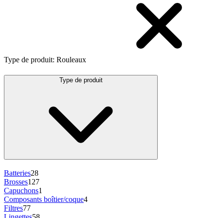
Type de produit
:
Rouleaux
Type de produit
Batteries
28
Brosses
127
Capuchons
1
Composants boîtier/coque
4
Filtres
77
Lingettes
58