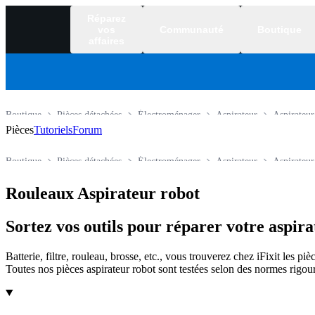
Réparez
vos
Communauté
Boutique
affaires
Boutique
Pièces détachées
Électroménager
Aspirateur
Aspirateur
Pièces
Tutoriels
Forum
Boutique
Pièces détachées
Électroménager
Aspirateur
Aspirateur
Rouleaux Aspirateur robot
Sortez vos outils pour réparer votre aspir
Batterie, filtre, rouleau, brosse, etc., vous trouverez chez iFixit les p
Toutes nos pièces aspirateur robot sont testées selon des normes rigour
Produits