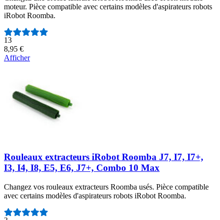
moteur. Pièce compatible avec certains modèles d'aspirateurs robots
iRobot Roomba.
Nombre d'avis :
13
8,95 €
Afficher
Rouleaux extracteurs iRobot Roomba J7, I7, I7+,
I3, I4, I8, E5, E6, J7+, Combo 10 Max
Changez vos rouleaux extracteurs Roomba usés. Pièce compatible
avec certains modèles d'aspirateurs robots iRobot Roomba.
Nombre d'avis :