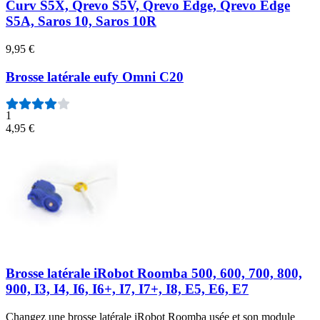
Curv S5X, Qrevo S5V, Qrevo Edge, Qrevo Edge
S5A, Saros 10, Saros 10R
9,95 €
Brosse latérale eufy Omni C20
1
4,95 €
Brosse latérale iRobot Roomba 500, 600, 700, 800,
900, I3, I4, I6, I6+, I7, I7+, I8, E5, E6, E7
Changez une brosse latérale iRobot Roomba usée et son module