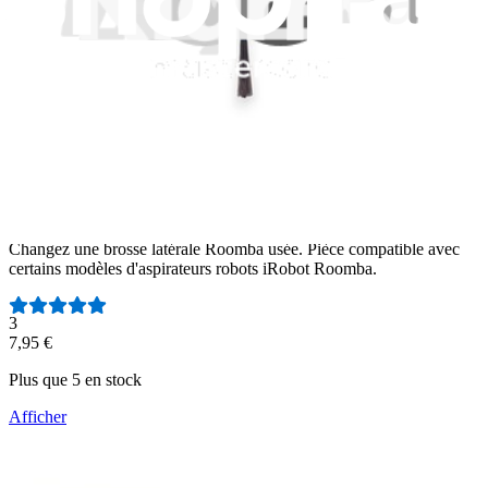
Brosse latérale iRobot Roomba E5, I7, I7+, I3, I3+,
I4, I4+, I8, I8+, E6, J7+ avec vis
Changez une brosse latérale Roomba usée. Pièce compatible avec
certains modèles d'aspirateurs robots iRobot Roomba.
Nombre d'avis :
3
7,95 €
Plus que 5 en stock
Afficher