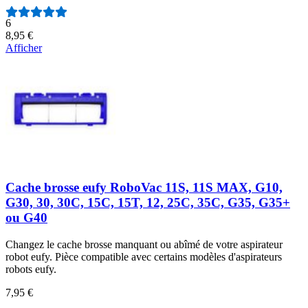
Nombre d'avis :
6
8,95 €
Afficher
Cache brosse eufy RoboVac 11S, 11S MAX, G10,
G30, 30, 30C, 15C, 15T, 12, 25C, 35C, G35, G35+
ou G40
Changez le cache brosse manquant ou abîmé de votre aspirateur
robot eufy. Pièce compatible avec certains modèles d'aspirateurs
robots eufy.
7,95 €