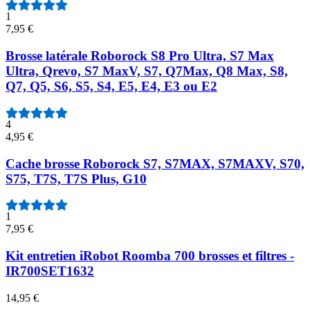
1
7,95 €
Brosse latérale Roborock S8 Pro Ultra, S7 Max
Ultra, Qrevo, S7 MaxV, S7, Q7Max, Q8 Max, S8,
Q7, Q5, S6, S5, S4, E5, E4, E3 ou E2
4
4,95 €
Cache brosse Roborock S7, S7MAX, S7MAXV, S70,
S75, T7S, T7S Plus, G10
1
7,95 €
Kit entretien iRobot Roomba 700 brosses et filtres -
IR700SET1632
14,95 €