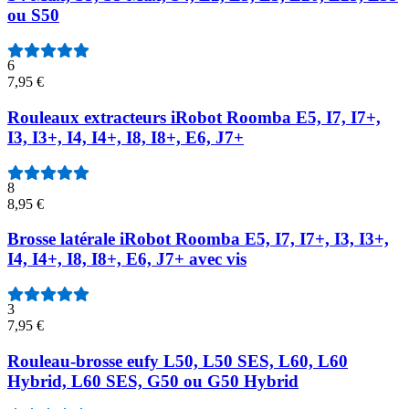
ou S50
6
7,95 €
Rouleaux extracteurs iRobot Roomba E5, I7, I7+,
I3, I3+, I4, I4+, I8, I8+, E6, J7+
8
8,95 €
Brosse latérale iRobot Roomba E5, I7, I7+, I3, I3+,
I4, I4+, I8, I8+, E6, J7+ avec vis
3
7,95 €
Rouleau-brosse eufy L50, L50 SES, L60, L60
Hybrid, L60 SES, G50 ou G50 Hybrid