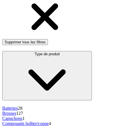
Supprimer tous les filtres
Type de produit
Batteries
28
Brosses
127
Capuchons
1
Composants boîtier/coque
4