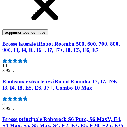
Supprimer tous les filtres
Brosse latérale iRobot Roomba 500, 600, 700, 800,
900, I3, I4, I6, I6+, I7, I7+, I8, E5, E6, E7
13
8,95 €
Rouleaux extracteurs iRobot Roomba J7, I7, I7+,
I3, I4, I8, E5, E6, J7+, Combo 10 Max
3
8,95 €
Brosse principale Roborock S6 Pure, S6 MaxV, E4,
S4 Max, S5, S5 Max, S4, E2, E3, E5, E20, E25, E35