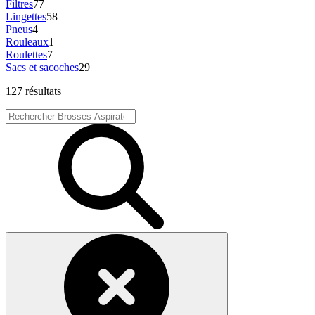
Filtres
77
Lingettes
58
Pneus
4
Rouleaux
1
Roulettes
7
Sacs et sacoches
29
127 résultats