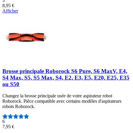
3
8,95 €
Afficher
Brosse principale Roborock S6 Pure, S6 MaxV, E4,
S4 Max, S5, S5 Max, S4, E2, E3, E5, E20, E25, E35
ou S50
Changez la brosse principale usée de votre aspirateur robot
Roborock. Pièce compatible avec certains modèles d'aspirateurs
robots Roborock.
Nombre d'avis :
6
7,95 €