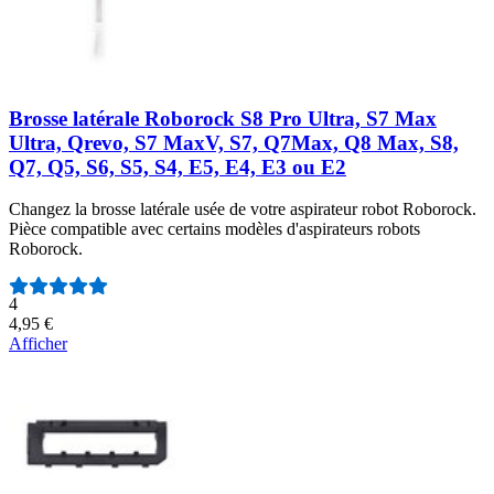
Brosse latérale Roborock S8 Pro Ultra, S7 Max
Ultra, Qrevo, S7 MaxV, S7, Q7Max, Q8 Max, S8,
Q7, Q5, S6, S5, S4, E5, E4, E3 ou E2
Changez la brosse latérale usée de votre aspirateur robot Roborock.
Pièce compatible avec certains modèles d'aspirateurs robots
Roborock.
Nombre d'avis :
4
4,95 €
Afficher