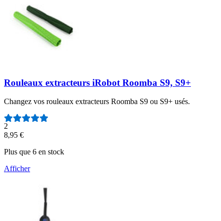
Rouleaux extracteurs iRobot Roomba S9, S9+
Changez vos rouleaux extracteurs Roomba S9 ou S9+ usés.
Nombre d'avis :
2
8,95 €
Plus que 6 en stock
Afficher