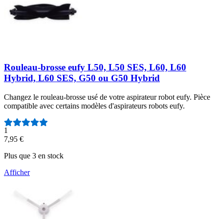
Rouleau-brosse eufy L50, L50 SES, L60, L60
Hybrid, L60 SES, G50 ou G50 Hybrid
Changez le rouleau-brosse usé de votre aspirateur robot eufy. Pièce
compatible avec certains modèles d'aspirateurs robots eufy.
Nombre d'avis :
1
7,95 €
Plus que 3 en stock
Afficher