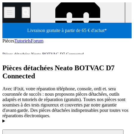
/
Livraison gratuite à partir de 65 € d'achat*
Pièces
Tutoriels
Forum
Pièces détachées Neato BOTVAC D7 Connected
Aspirateur
Aspirateur robot
Neato Robot Vacuum Cleaner
Pièces détachées Neato BOTVAC D7
Boutique
Pièces détachées
Électroménager
Connected
Avec iFixit, votre réparation téléphone, console, ordi et. sera
couronnée de succès : nous proposons pièces détachées, outils
adaptés et tutoriels de réparation (gratuits). Toutes nos pièces sont
soumises à des tests rigoureux et couvertes par notre garantie
d'avant-garde. Des pièces détachées indispensables pour toutes vos
réparations électroniques.
Produits