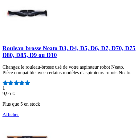
Rouleau-brosse Neato D3, D4, D5, D6, D7, D70, D75
D80, D85, D9 ou D10
Changez le rouleau-brosse usé de votre aspirateur robot Neato.
Pièce compatible avec certains modèles d'aspirateurs robots Neato.
Nombre d'avis :
1
9,95 €
Plus que 5 en stock
Afficher