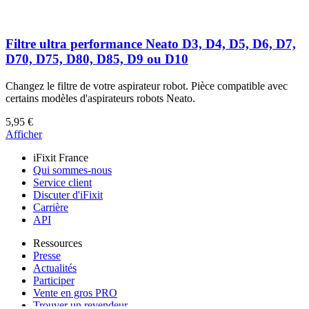
Filtre ultra performance Neato D3, D4, D5, D6, D7,
D70, D75, D80, D85, D9 ou D10
Changez le filtre de votre aspirateur robot. Pièce compatible avec
certains modèles d'aspirateurs robots Neato.
5,95 €
Afficher
iFixit France
Qui sommes-nous
Service client
Discuter d'iFixit
Carrière
API
Ressources
Presse
Actualités
Participer
Vente en gros PRO
Trouver un revendeur