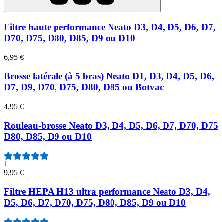
Filtre haute performance Neato D3, D4, D5, D6, D7,
D70, D75, D80, D85, D9 ou D10
6,95 €
Brosse latérale (à 5 bras) Neato D1, D3, D4, D5, D6,
D7, D9, D70, D75, D80, D85 ou Botvac
4,95 €
Rouleau-brosse Neato D3, D4, D5, D6, D7, D70, D75
D80, D85, D9 ou D10
1
9,95 €
Filtre HEPA H13 ultra performance Neato D3, D4,
D5, D6, D7, D70, D75, D80, D85, D9 ou D10