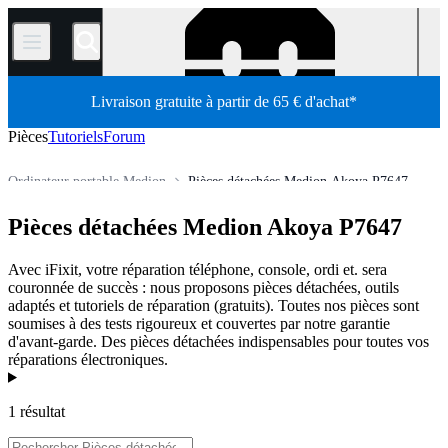
/
Livraison gratuite à partir de 65 € d'achat*
Pièces
Tutoriels
Forum
Ordinateur portable Medion
Pièces détachées Medion Akoya P7647
Boutique
Pièces détachées
Ordinateur
Ordinateur portable
Pièces détachées Medion Akoya P7647
Avec iFixit, votre réparation téléphone, console, ordi et. sera
couronnée de succès : nous proposons pièces détachées, outils
adaptés et tutoriels de réparation (gratuits). Toutes nos pièces sont
soumises à des tests rigoureux et couvertes par notre garantie
d'avant-garde. Des pièces détachées indispensables pour toutes vos
réparations électroniques.
Produits
1 résultat