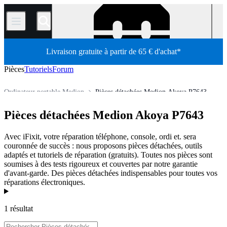
/
Livraison gratuite à partir de 65 € d'achat*
Pièces
Tutoriels
Forum
Ordinateur portable Medion
Pièces détachées Medion Akoya P7643
Boutique
Pièces détachées
Ordinateur
Ordinateur portable
Pièces détachées Medion Akoya P7643
Avec iFixit, votre réparation téléphone, console, ordi et. sera
couronnée de succès : nous proposons pièces détachées, outils
adaptés et tutoriels de réparation (gratuits). Toutes nos pièces sont
soumises à des tests rigoureux et couvertes par notre garantie
d'avant-garde. Des pièces détachées indispensables pour toutes vos
réparations électroniques.
Produits
1 résultat