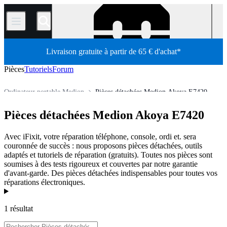
/
Livraison gratuite à partir de 65 € d'achat*
Pièces
Tutoriels
Forum
Ordinateur portable Medion
Pièces détachées Medion Akoya E7420
Boutique
Pièces détachées
Ordinateur
Ordinateur portable
Pièces détachées Medion Akoya E7420
Avec iFixit, votre réparation téléphone, console, ordi et. sera
couronnée de succès : nous proposons pièces détachées, outils
adaptés et tutoriels de réparation (gratuits). Toutes nos pièces sont
soumises à des tests rigoureux et couvertes par notre garantie
d'avant-garde. Des pièces détachées indispensables pour toutes vos
réparations électroniques.
Produits
1 résultat