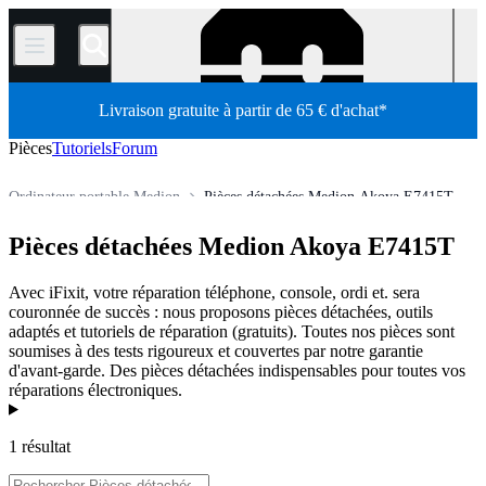
/
Livraison gratuite à partir de 65 € d'achat*
Pièces
Tutoriels
Forum
Ordinateur portable Medion
Pièces détachées Medion Akoya E7415T
Boutique
Pièces détachées
Ordinateur
Ordinateur portable
Pièces détachées Medion Akoya E7415T
Avec iFixit, votre réparation téléphone, console, ordi et. sera
couronnée de succès : nous proposons pièces détachées, outils
adaptés et tutoriels de réparation (gratuits). Toutes nos pièces sont
soumises à des tests rigoureux et couvertes par notre garantie
d'avant-garde. Des pièces détachées indispensables pour toutes vos
réparations électroniques.
Produits
1 résultat