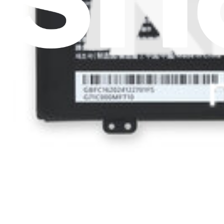
Lire d'abord les derniè
Aidez à traduire