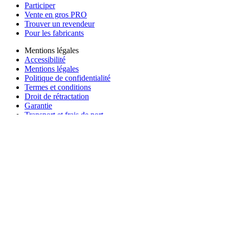
Participer
Vente en gros PRO
Trouver un revendeur
Pour les fabricants
Mentions légales
Accessibilité
Mentions légales
Politique de confidentialité
Termes et conditions
Droit de rétractation
Garantie
Transport et frais de port
Informations aux consommateurs
Recyclage des batteries et taxes
Consentement aux cookies
Télécharger l'application