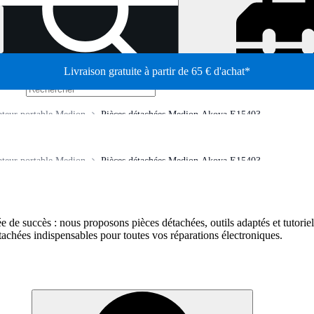
Livraison gratuite à partir de 65 € d'achat*
/
ateur portable Medion
Pièces détachées Medion Akoya E15403
ateur portable Medion
Pièces détachées Medion Akoya E15403
e de succès : nous proposons pièces détachées, outils adaptés et tutoriel
tachées indispensables pour toutes vos réparations électroniques.