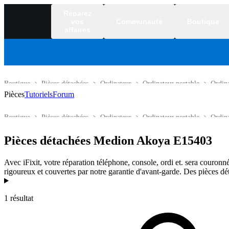
Réparez
vos
Communauté
Boutique
affaires
Boutique
Pièces détachées
Ordinateur
Ordinateur portable
Ordin
Pièces
Tutoriels
Forum
Boutique
Pièces détachées
Ordinateur
Ordinateur portable
Ordin
Pièces détachées Medion Akoya E15403
Avec iFixit, votre réparation téléphone, console, ordi et. sera couronné
rigoureux et couvertes par notre garantie d'avant-garde. Des pièces dé
Produits
1 résultat