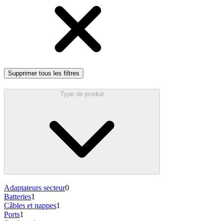
Supprimer tous les filtres
Type de produit
Adaptateurs secteur
0
Batteries
1
Câbles et nappes
1
Ports
1