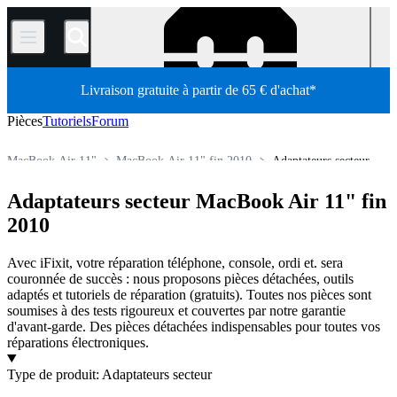
/
Livraison gratuite à partir de 65 € d'achat*
Pièces
Tutoriels
Forum
MacBook Air 11"
MacBook Air 11" fin 2010
Adaptateurs secteur
Pièces détachées
Mac
Mac portable
MacBook Air
Adaptateurs secteur MacBook Air 11" fin
Boutique
2010
Avec iFixit, votre réparation téléphone, console, ordi et. sera
couronnée de succès : nous proposons pièces détachées, outils
adaptés et tutoriels de réparation (gratuits). Toutes nos pièces sont
soumises à des tests rigoureux et couvertes par notre garantie
d'avant-garde. Des pièces détachées indispensables pour toutes vos
réparations électroniques.
Produits
Type de produit
:
Adaptateurs secteur