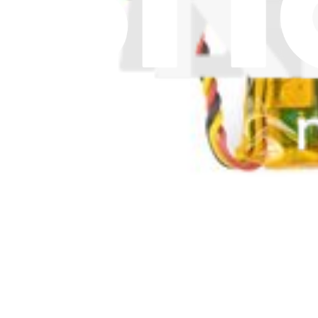
Pièce Logitech d'origine
Batterie Logitech 533-000211 - Pièce d'origine
23
24,95 €
Pièce Logitech d'origine
Garantie à vie
Patins souris Logitech G502 sans fil Lightspeed - Pièc
5
19,95 €
Pièce Logitech d'origine
Garantie à vie
Patins de souris Logitech G502 Hero - Pièce d'origine