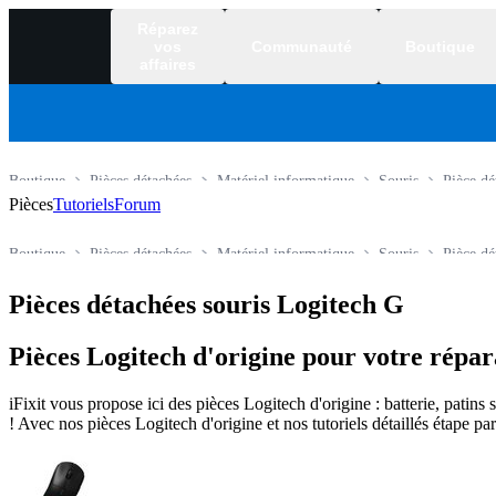
Réparez
vos
Communauté
Boutique
affaires
Boutique
Pièces détachées
Matériel informatique
Souris
Pièce dé
Pièces
Tutoriels
Forum
Boutique
Pièces détachées
Matériel informatique
Souris
Pièce dé
Pièces détachées souris Logitech G
Pièces Logitech d'origine pour votre répar
iFixit vous propose ici des pièces Logitech d'origine : batterie, patin
! Avec nos pièces Logitech d'origine et nos tutoriels détaillés étape p