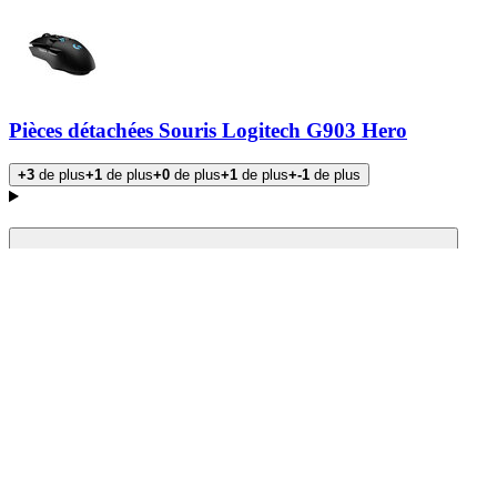
Pièces détachées Souris Logitech G903 Hero
+3
de plus
+1
de plus
+0
de plus
+1
de plus
+-1
de plus
Produits
Type de produit
Batteries
2
Patins
5
Vis et boulons
2