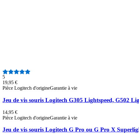
4
19,95 €
Pièce Logitech d'origine
Garantie à vie
Patins souris Logitech G305 sans fil Lightspeed - Pièc
19,95 €
Pièce Logitech d'origine
Garantie à vie
Patins souris Logitech G Pro Wireless - Pièce d'origin
5
19,95 €
Pièce Logitech d'origine
Garantie à vie
Jeu de vis souris Logitech G305 Lightspeed, G502 Lig
14,95 €
Pièce Logitech d'origine
Garantie à vie
Jeu de vis souris Logitech G Pro ou G Pro X Superligh