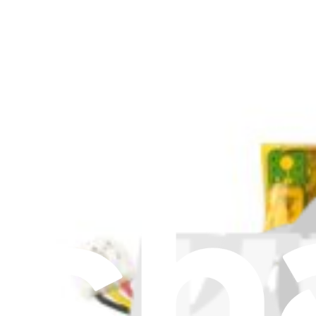
Pièce ou kit
9 résultats
Filtres