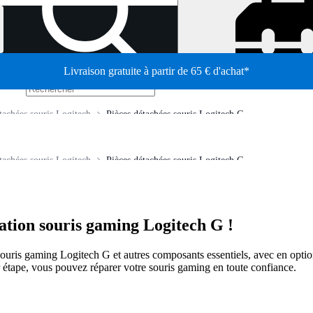
Livraison gratuite à partir de 65 € d'achat*
/
tachées souris Logitech
Pièces détachées souris Logitech G
tachées souris Logitech
Pièces détachées souris Logitech G
ation souris gaming Logitech G !
s souris gaming Logitech G et autres composants essentiels, avec en optio
ar étape, vous pouvez réparer votre souris gaming en toute confiance.