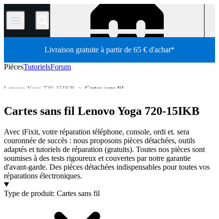
/
Livraison gratuite à partir de 65 € d'achat*
Pièces
Tutoriels
Forum
Lenovo Yoga 720-15IKB
Cartes sans fil
Ordinateur portable Lenovo
Pièces détachées Lenovo Yoga
Cartes sans fil Lenovo Yoga 720-15IKB
Boutique
Pièces détachées
Ordinateur
Ordinateur portable
Avec iFixit, votre réparation téléphone, console, ordi et. sera
couronnée de succès : nous proposons pièces détachées, outils
adaptés et tutoriels de réparation (gratuits). Toutes nos pièces sont
soumises à des tests rigoureux et couvertes par notre garantie
d'avant-garde. Des pièces détachées indispensables pour toutes vos
réparations électroniques.
Produits
Type de produit
:
Cartes sans fil