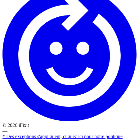
©
2026
iFixit
—
* Des exceptions s'appliquent, cliquez ici pour notre politique