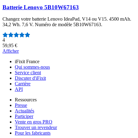
Batterie Lenovo 5B10W67163
Changez votre batterie Lenovo IdeaPad, V14 ou V15. 4500 mAh.
34,2 Wh. 7,6 V. Numéro de modèle 5B10W67163.
Nombre d'avis :
4
59,95 €
Afficher
iFixit France
Qui sommes-nous
Service client
Discuter d'iFixit
Carrière
API
Ressources
Presse
Actualités
Participer
Vente en gros PRO
Trouver un revendeur
Pour les fabricants