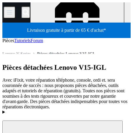
/
Livraison gratuite à partir de 65 € d'achat*
Pièces
Tutoriels
Forum
Lenovo V Series
Pièces détachées Lenovo V15-IGL
Ordinateur
Ordinateur portable
Ordinateur portable Lenovo
Pièces détachées Lenovo V15-IGL
Boutique
Pièces détachées
Avec iFixit, votre réparation téléphone, console, ordi et. sera
couronnée de succès : nous proposons pièces détachées, outils
adaptés et tutoriels de réparation (gratuits). Toutes nos pièces sont
soumises à des tests rigoureux et couvertes par notre garantie
d'avant-garde. Des pièces détachées indispensables pour toutes vos
réparations électroniques.
Produits