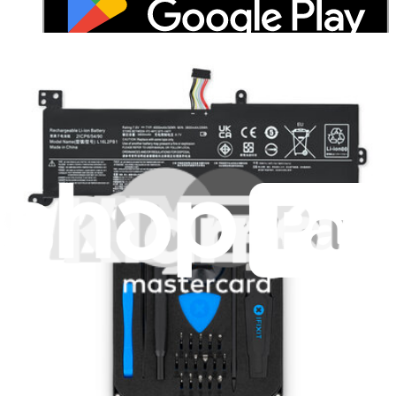
Je m'abonne à la newsletter
Apprenez quelque chose de nouveau chaque semaine
S'abonner
Lire d'abord les
dernières éditions
Aidez à traduire