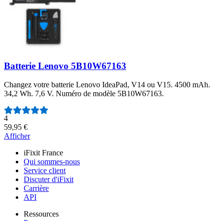
Batterie Lenovo 5B10W67163
Changez votre batterie Lenovo IdeaPad, V14 ou V15. 4500 mAh.
34,2 Wh. 7,6 V. Numéro de modèle 5B10W67163.
Nombre d'avis :
4
59,95 €
Afficher
iFixit France
Qui sommes-nous
Service client
Discuter d'iFixit
Carrière
API
Ressources