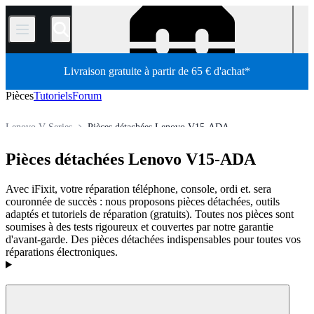
/
Livraison gratuite à partir de 65 € d'achat*
Pièces
Tutoriels
Forum
Lenovo V Series
Pièces détachées Lenovo V15-ADA
Ordinateur
Ordinateur portable
Ordinateur portable Lenovo
Pièces détachées Lenovo V15-ADA
Boutique
Pièces détachées
Avec iFixit, votre réparation téléphone, console, ordi et. sera
couronnée de succès : nous proposons pièces détachées, outils
adaptés et tutoriels de réparation (gratuits). Toutes nos pièces sont
soumises à des tests rigoureux et couvertes par notre garantie
d'avant-garde. Des pièces détachées indispensables pour toutes vos
réparations électroniques.
Produits