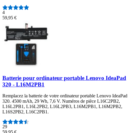
4
59,95 €
Batterie pour ordinateur portable Lenovo IdeaPad
320 - L16M2PB1
Remplacez la batterie de votre ordinateur portable Lenovo IdeaPad
320. 4500 mAh, 29 Wh, 7,6 V. Numéros de pièce L16C2PB2,
L16L2PB1, L16L2PB2, L16L2PB3, L16M2PB1, L16M2PB2,
L16S2PB2, L16C2PB1.
Nombre d'avis :
29
59,95 €