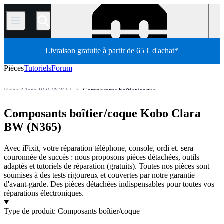
/
Livraison gratuite à partir de 65 € d'achat*
Pièces
Tutoriels
Forum
Kobo Clara BW (N365)
Composants boîtier/coque
Tablette
E-reader
Liseuse Kobo
Kobo Clara BW
Composants boîtier/coque Kobo Clara
Boutique
Pièces détachées
BW (N365)
Avec iFixit, votre réparation téléphone, console, ordi et. sera
couronnée de succès : nous proposons pièces détachées, outils
adaptés et tutoriels de réparation (gratuits). Toutes nos pièces sont
soumises à des tests rigoureux et couvertes par notre garantie
d'avant-garde. Des pièces détachées indispensables pour toutes vos
réparations électroniques.
Produits
Type de produit
:
Composants boîtier/coque