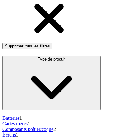
Supprimer tous les filtres
Type de produit
Batteries
1
Cartes mères
1
Composants boîtier/coque
2
Écrans
1