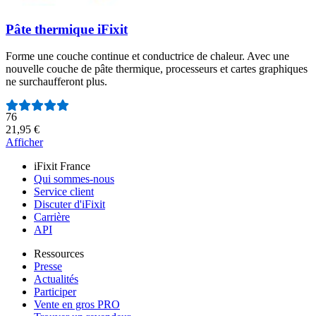
Pâte thermique iFixit
Forme une couche continue et conductrice de chaleur. Avec une
nouvelle couche de pâte thermique, processeurs et cartes graphiques
ne surchaufferont plus.
Nombre d'avis :
76
21,95 €
Afficher
iFixit France
Qui sommes-nous
Service client
Discuter d'iFixit
Carrière
API
Ressources
Presse
Actualités
Participer
Vente en gros PRO