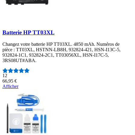
Batterie HP TT03XL
Changez votre batterie HP TT03XL. 4850 mAh. Numéros de
pièce : TT03XL, HSTNN-LB8H, 932824-421, HSN-I13C-5,
932824-1C1, 932824-2C1, TT03056XL, HSN-I17C-5,
3RS08UT#ABA.
Nombre d'avis :
12
66,95 €
Afficher