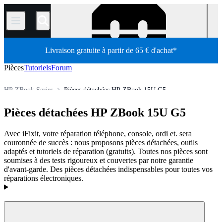
/
Livraison gratuite à partir de 65 € d'achat*
Pièces
Tutoriels
Forum
HP ZBook Series
Pièces détachées HP ZBook 15U G5
Ordinateur
Ordinateur portable
Ordinateur portable HP
Pièces détachées HP ZBook 15U G5
Boutique
Pièces détachées
Avec iFixit, votre réparation téléphone, console, ordi et. sera
couronnée de succès : nous proposons pièces détachées, outils
adaptés et tutoriels de réparation (gratuits). Toutes nos pièces sont
soumises à des tests rigoureux et couvertes par notre garantie
d'avant-garde. Des pièces détachées indispensables pour toutes vos
réparations électroniques.
Produits