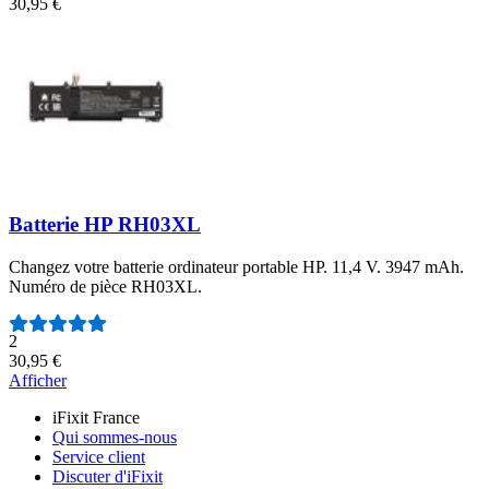
30,95 €
Batterie HP RH03XL
Changez votre batterie ordinateur portable HP. 11,4 V. 3947 mAh.
Numéro de pièce RH03XL.
Nombre d'avis :
2
30,95 €
Afficher
iFixit France
Qui sommes-nous
Service client
Discuter d'iFixit