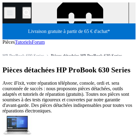
/
Livraison gratuite à partir de 65 € d'achat*
Pièces
Tutoriels
Forum
HP ProBook 600 Series
Pièces détachées HP ProBook 630 Series
Série HP ProBook
HP ProBook G Series
Pièces détachées HP ProBook 630 Series
Ordinateur
Ordinateur portable
Ordinateur portable HP
Boutique
Avec iFixit, votre réparation téléphone, console, ordi et. sera
couronnée de succès : nous proposons pièces détachées, outils
adaptés et tutoriels de réparation (gratuits). Toutes nos pièces sont
soumises à des tests rigoureux et couvertes par notre garantie
d'avant-garde. Des pièces détachées indispensables pour toutes vos
réparations électroniques.