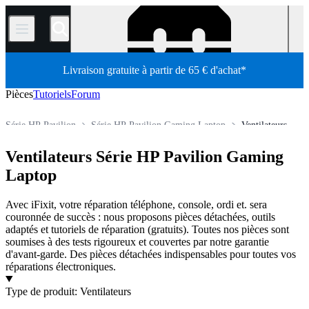
/
Livraison gratuite à partir de 65 € d'achat*
Pièces
Tutoriels
Forum
Série HP Pavilion
Série HP Pavilion Gaming Laptop
Ventilateurs
Ordinateur
Ordinateur portable
Ordinateur portable HP
Ventilateurs Série HP Pavilion Gaming
Boutique
Pièces détachées
Laptop
Avec iFixit, votre réparation téléphone, console, ordi et. sera
couronnée de succès : nous proposons pièces détachées, outils
adaptés et tutoriels de réparation (gratuits). Toutes nos pièces sont
soumises à des tests rigoureux et couvertes par notre garantie
d'avant-garde. Des pièces détachées indispensables pour toutes vos
réparations électroniques.
Produits
Type de produit
:
Ventilateurs