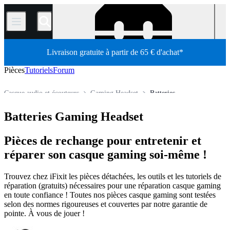
/
Livraison gratuite à partir de 65 € d'achat*
Pièces
Tutoriels
Forum
Casque audio et écouteurs
Gaming Headset
Batteries
Boutique
Pièces détachées
Appareil électronique
Batteries Gaming Headset
Pièces de rechange pour entretenir et
réparer son casque gaming soi-même !
Trouvez chez iFixit les pièces détachées, les outils et les tutoriels de
réparation (gratuits) nécessaires pour une réparation casque gaming
en toute confiance ! Toutes nos pièces casque gaming sont testées
selon des normes rigoureuses et couvertes par notre garantie de
pointe. À vous de jouer !