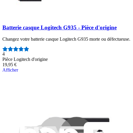
Batterie casque Logitech G935 - Pièce d'origine
Changez votre batterie casque Logitech G935 morte ou défectueuse.
Nombre d'avis :
4
Pièce Logitech d'origine
19,95 €
Afficher
iFixit France
Qui sommes-nous
Service client
Discuter d'iFixit
Carrière
API
Ressources
Presse
Actualités
Participer