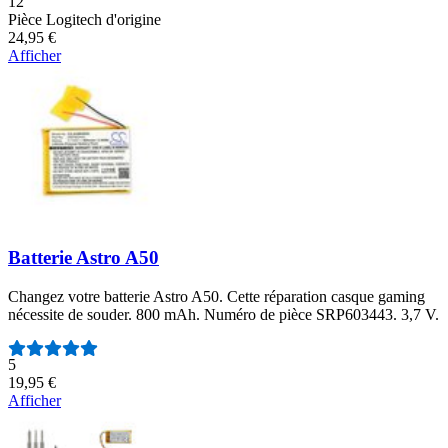
Nombre d'avis :
12
Pièce Logitech d'origine
24,95 €
Afficher
Batterie Astro A50
Changez votre batterie Astro A50. Cette réparation casque gaming
nécessite de souder. 800 mAh. Numéro de pièce SRP603443. 3,7 V.
Nombre d'avis :
5
19,95 €
Afficher