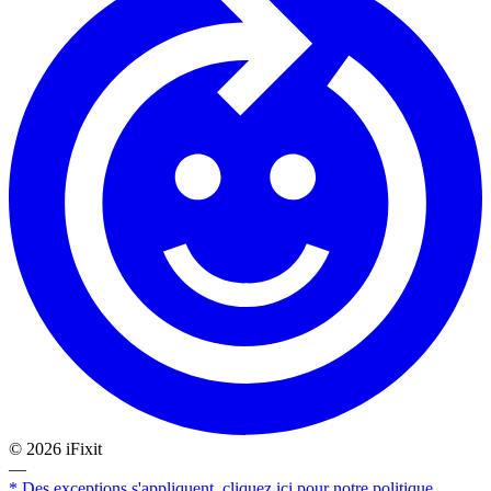
©
2026
iFixit
—
* Des exceptions s'appliquent, cliquez ici pour notre politique