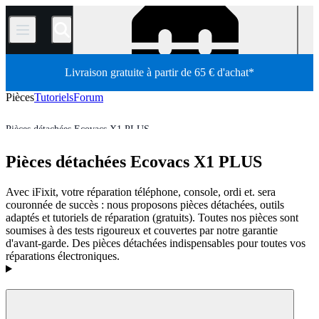
/
Livraison gratuite à partir de 65 € d'achat*
Pièces
Tutoriels
Forum
Pièces détachées Ecovacs X1 PLUS
Aspirateur robot
Pièces détachées aspirateur robot Ecovacs
Pièces détachées Ecovacs X1 PLUS
Boutique
Pièces détachées
Électroménager
Aspirateur
Avec iFixit, votre réparation téléphone, console, ordi et. sera
couronnée de succès : nous proposons pièces détachées, outils
adaptés et tutoriels de réparation (gratuits). Toutes nos pièces sont
soumises à des tests rigoureux et couvertes par notre garantie
d'avant-garde. Des pièces détachées indispensables pour toutes vos
réparations électroniques.
Produits