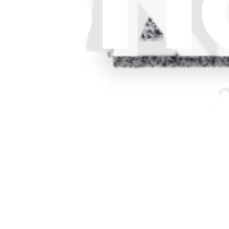
Recyclage des batteries et taxes
Consentement aux cookies
Télécharger l'application