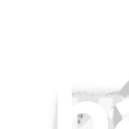
iFixit France
Qui sommes-nous
Service client
Discuter d'iFixit
Carrière
API
Ressources
Presse
Actualités
Participer
Vente en gros PRO
Trouver un revendeur
Pour les fabricants
Mentions légales
Accessibilité
Mentions légales
Politique de confidentialité
Termes et conditions
Droit de rétractation
Garantie
Transport et frais de port
Informations aux consommateurs