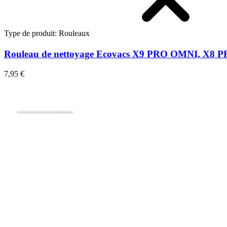
Type de produit
:
Rouleaux
Rouleau de nettoyage Ecovacs X9 PRO OMNI, X8
7,95 €
Rouleau de nettoyage Ecovacs X9 PRO OMNI, X8
Changez la lingette de votre aspirateur robot. Pièce compatible avec c
7,95 €
Afficher