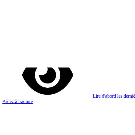
Je m'abonne à la newsletter
Apprenez quelque chose de nouveau chaque semaine
S'abonner
Lire d'abord les derniè
Aidez à traduire