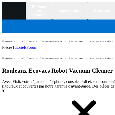
Réparez
vos
Communauté
Boutique
affaires
Boutique
All Parts
Électroménager
Aspirateur
Aspirateur robot
Pièces
Tutoriels
Forum
Boutique
All Parts
Électroménager
Aspirateur
Aspirateur robot
Rouleaux Ecovacs Robot Vacuum Cleaner
Avec iFixit, votre réparation téléphone, console, ordi et. sera couronné
rigoureux et couvertes par notre garantie d'avant-garde. Des pièces dé
Produits