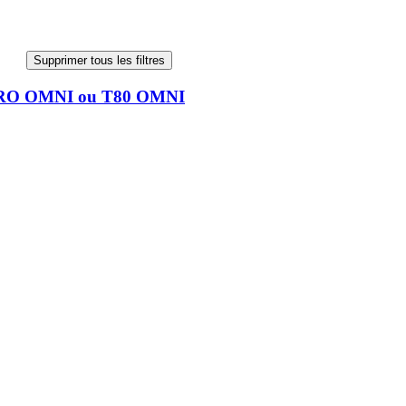
Supprimer tous les filtres
 PRO OMNI ou T80 OMNI
 PRO OMNI ou T80 OMNI
ertains modèles d'aspirateurs robots Ecovacs.