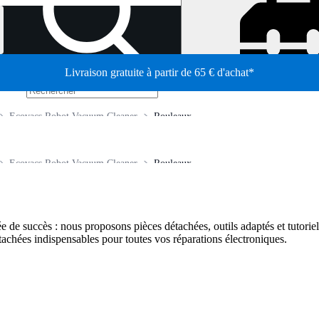
Livraison gratuite à partir de 65 € d'achat*
/
Ecovacs Robot Vacuum Cleaner
Rouleaux
Ecovacs Robot Vacuum Cleaner
Rouleaux
e de succès : nous proposons pièces détachées, outils adaptés et tutoriel
tachées indispensables pour toutes vos réparations électroniques.