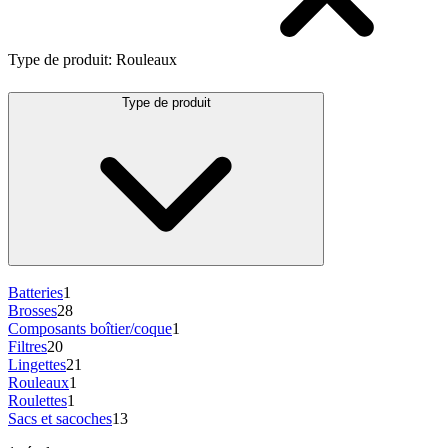
Type de produit
:
Rouleaux
Type de produit
Batteries
1
Brosses
28
Composants boîtier/coque
1
Filtres
20
Lingettes
21
Rouleaux
1
Roulettes
1
Sacs et sacoches
13