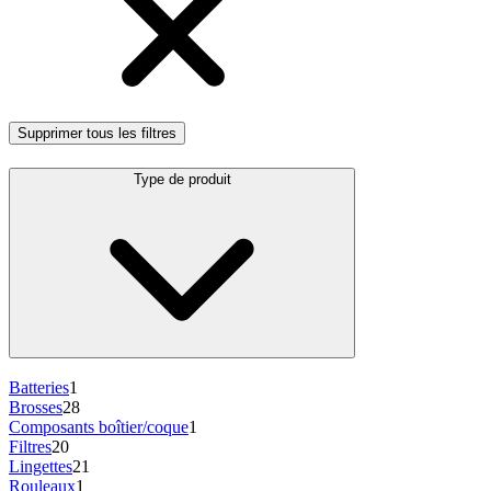
Supprimer tous les filtres
Type de produit
Batteries
1
Brosses
28
Composants boîtier/coque
1
Filtres
20
Lingettes
21
Rouleaux
1