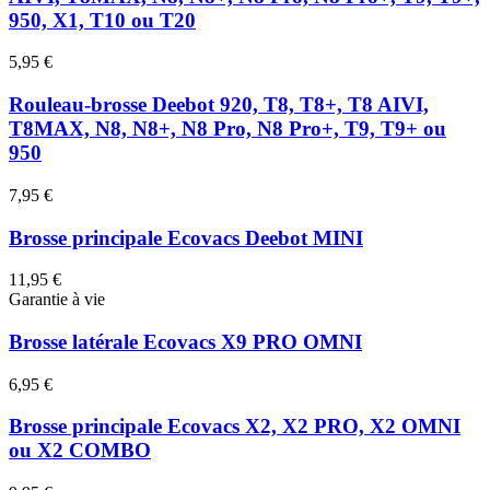
950, X1, T10 ou T20
5,95 €
Rouleau-brosse Deebot 920, T8, T8+, T8 AIVI,
T8MAX, N8, N8+, N8 Pro, N8 Pro+, T9, T9+ ou
950
7,95 €
Brosse principale Ecovacs Deebot MINI
11,95 €
Garantie à vie
Brosse latérale Ecovacs X9 PRO OMNI
6,95 €
Brosse principale Ecovacs X2, X2 PRO, X2 OMNI
ou X2 COMBO