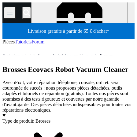
/
Livraison gratuite à partir de 65 € d'achat*
Pièces
Tutoriels
Forum
Aspirateur robot
Ecovacs Robot Vacuum Cleaner
Brosses
Boutique
All Parts
Électroménager
Aspirateur
Brosses Ecovacs Robot Vacuum Cleaner
Avec iFixit, votre réparation téléphone, console, ordi et. sera
couronnée de succès : nous proposons pièces détachées, outils
adaptés et tutoriels de réparation (gratuits). Toutes nos pièces sont
soumises à des tests rigoureux et couvertes par notre garantie
d'avant-garde. Des pièces détachées indispensables pour toutes vos
réparations électroniques.
Produits
Type de produit
:
Brosses