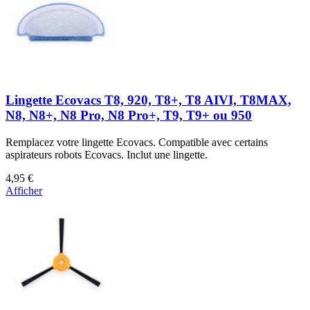
Lingette Ecovacs T8, 920, T8+, T8 AIVI, T8MAX,
N8, N8+, N8 Pro, N8 Pro+, T9, T9+ ou 950
Remplacez votre lingette Ecovacs. Compatible avec certains
aspirateurs robots Ecovacs. Inclut une lingette.
4,95 €
Afficher