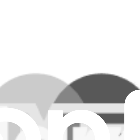
 ou T30S
ax, T20 Pro, T20 OMNI, X1 OMNI ou T10 OMNI
 Plus
PRO OMNI, T30S, T30S PRO ou T30S AI