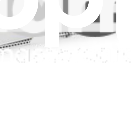
OMNI
NI
OMNI, X8 PRO OMNI, T80 OMNI, T50 MAX PRO OMNI
ins modèles d'aspirateurs robots Ecovacs.