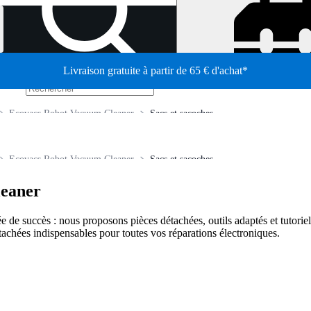
Livraison gratuite à partir de 65 € d'achat*
/
Ecovacs Robot Vacuum Cleaner
Sacs et sacoches
Ecovacs Robot Vacuum Cleaner
Sacs et sacoches
leaner
e de succès : nous proposons pièces détachées, outils adaptés et tutoriel
tachées indispensables pour toutes vos réparations électroniques.