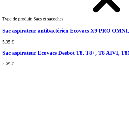
Type de produit
:
Sacs et sacoches
Sac aspirateur antibactérien Ecovacs X9 PRO 
5,95 €
Sac aspirateur Ecovacs Deebot T8, T8+, T8 AIVI, T
4,95 €
Sac aspirateur Ecovacs Deebot X11 OMNI Cyclone
4,95 €
Sac aspirateur Ecovacs Deebot MINI
4,95 €
Sac aspirateur antimicrobien Ecovacs X2 CO