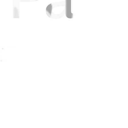
, T50 PRO OMNI, T50 OMNI ou T30C