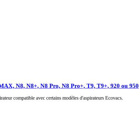
8MAX, N8, N8+, N8 Pro, N8 Pro+, T9, T9+, 920 ou 950
irateur compatible avec certains modèles d'aspirateurs Ecovacs.