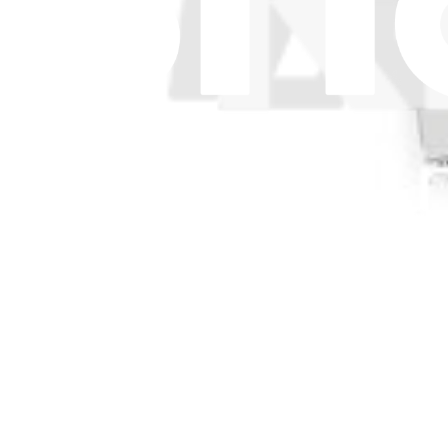
4,95 €
Sac aspirateur Ecovacs X1, T10, X1 OMNI ou T10 
4,95 €
Sac aspirateur Ecovacs N30 PRO OMNI ou N30 OM
4,95 €
Sac aspirateur antibactérien Ecovacs X9 PRO 
Changez le sac de votre aspirateur robot. Pièce compatible avec certa