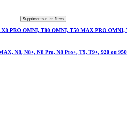
Supprimer tous les filtres
OMNI, X8 PRO OMNI, T80 OMNI, T50 MAX PRO OMNI
8MAX, N8, N8+, N8 Pro, N8 Pro+, T9, T9+, 920 ou 950
MBO, T30S COMBO ou T30S COMBO COMPLETE