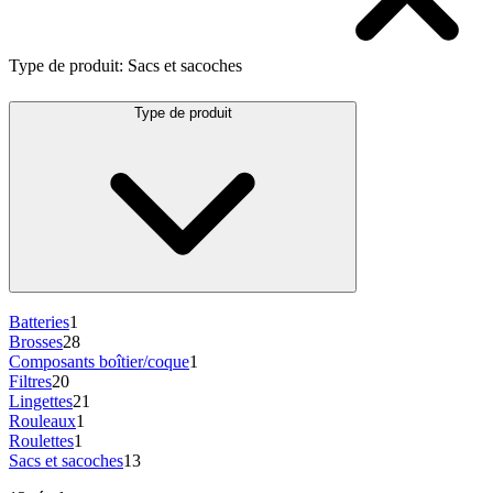
Type de produit
:
Sacs et sacoches
Type de produit
Batteries
1
Brosses
28
Composants boîtier/coque
1
Filtres
20
Lingettes
21
Rouleaux
1
Roulettes
1
Sacs et sacoches
13