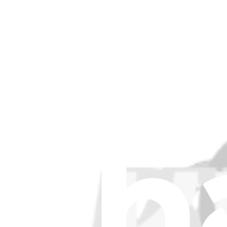
7,95 €
Sac aspirateur Ecovacs T30 OMNI, T30 PRO OMNI
7,95 €
Sac aspirateur antibactérien Ecovacs T20, T20 M
7,95 €
Sac aspirateur Ecovacs Y1 Plus ou Y1 Pro
7,95 €
Sac aspirateur antibactérien Ecovacs T10 Plus ou X1
4,95 €
Sac aspirateur Ecovacs T10 Plus ou X1 Plus
4,95 €
Sac aspirateur Ecovacs X2, X2 Pro, X2 Omni, X5 