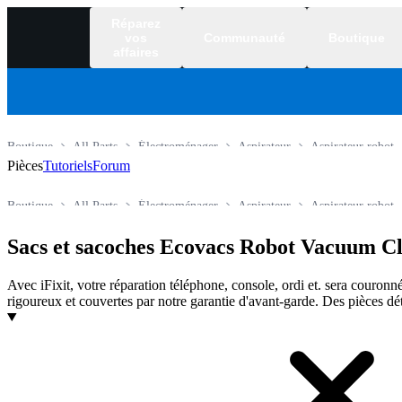
Réparez
vos
Communauté
Boutique
affaires
Boutique
All Parts
Électroménager
Aspirateur
Aspirateur robot
Pièces
Tutoriels
Forum
Boutique
All Parts
Électroménager
Aspirateur
Aspirateur robot
Sacs et sacoches Ecovacs Robot Vacuum C
Avec iFixit, votre réparation téléphone, console, ordi et. sera couronné
rigoureux et couvertes par notre garantie d'avant-garde. Des pièces dé
Produits