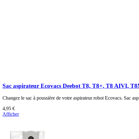
5,95 €
Plus que 2 en stock
Afficher
Sac aspirateur Ecovacs Deebot T8, T8+, T8 AIVI, T
Changez le sac à poussière de votre aspirateur robot Ecovacs. Sac asp
4,95 €
Afficher