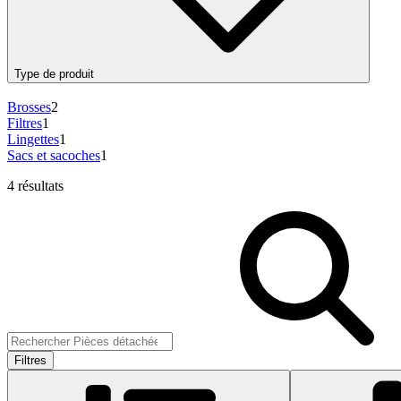
Type de produit
Brosses
2
Filtres
1
Lingettes
1
Sacs et sacoches
1
4 résultats
Filtres