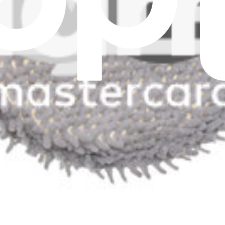
OMNI, T50 OMNI ou T30C
ertains modèles d'aspirateurs robots Ecovacs.