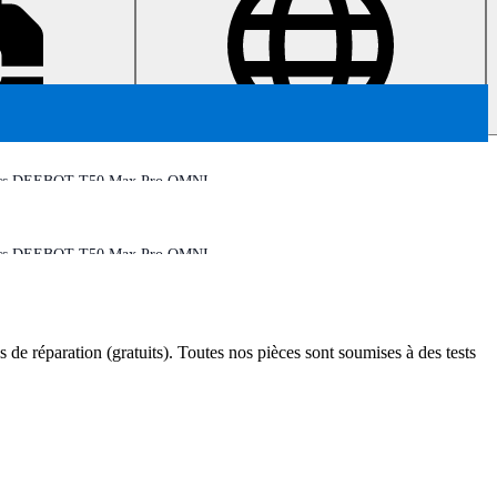
vacs DEEBOT T50 Max Pro OMNI
vacs DEEBOT T50 Max Pro OMNI
s de réparation (gratuits). Toutes nos pièces sont soumises à des tests