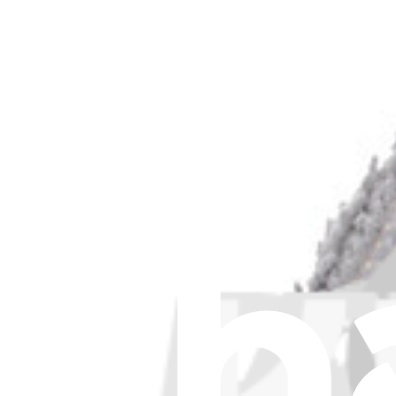
Sac aspirateur antibactérien Ecovacs X9 PRO 
Changez le sac de votre aspirateur robot. Pièce compatible avec certa
5,95 €
Plus que 2 en stock
Afficher
Filtre charbon antibactérien Ecovacs T50 Max PR
Changez le filtre cassé ou usé de votre aspirateur robot. Pièce compat
7,95 €