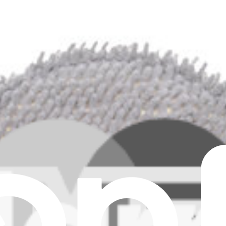
OMNI, X8 PRO OMNI, T80 OMNI, T50 MAX PRO OMNI
ins modèles d'aspirateurs robots Ecovacs.
O OMNI
ible avec certains modèles d'aspirateurs robots Ecovacs.