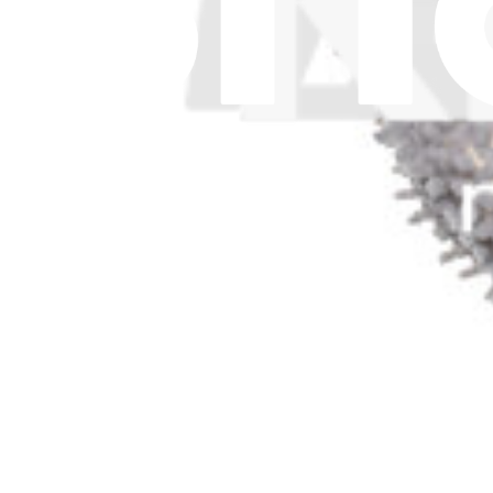
Afficher
Lingette Ecovacs T50 MAX PRO OMNI, T50 PRO 
Changez la lingette de votre aspirateur robot. Pièce compatible avec c
4,95 €
Afficher
iFixit France
Qui sommes-nous
Service client
Discuter d'iFixit
Carrière
API