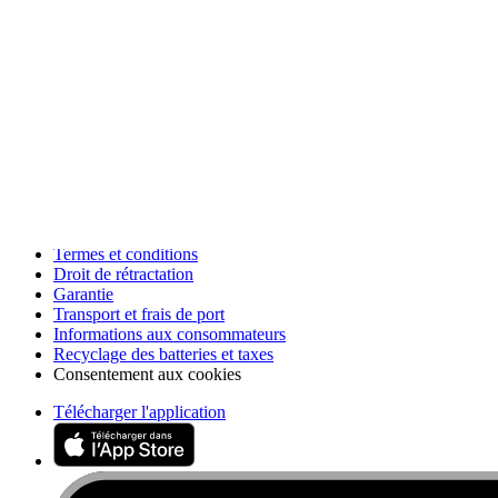
Ressources
Presse
Actualités
Participer
Vente en gros PRO
Trouver un revendeur
Pour les fabricants
Mentions légales
Accessibilité
Mentions légales
Politique de confidentialité
Termes et conditions
Droit de rétractation
Garantie
Transport et frais de port
Informations aux consommateurs
Recyclage des batteries et taxes
Consentement aux cookies
Télécharger l'application