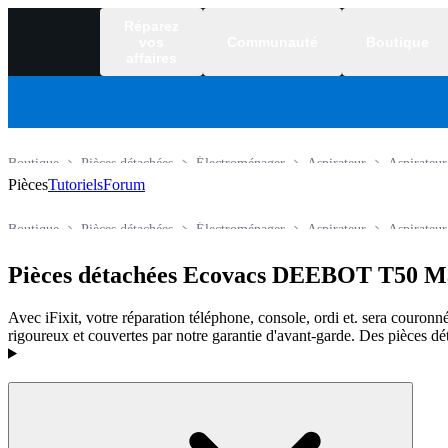
Réparez
vos
Communauté
Boutique
affaires
Boutique
Pièces détachées
Électroménager
Aspirateur
Aspirateur
Pièces
Tutoriels
Forum
Boutique
Pièces détachées
Électroménager
Aspirateur
Aspirateur
Pièces détachées Ecovacs DEEBOT T50 
Avec iFixit, votre réparation téléphone, console, ordi et. sera couronné
rigoureux et couvertes par notre garantie d'avant-garde. Des pièces dé
Produits