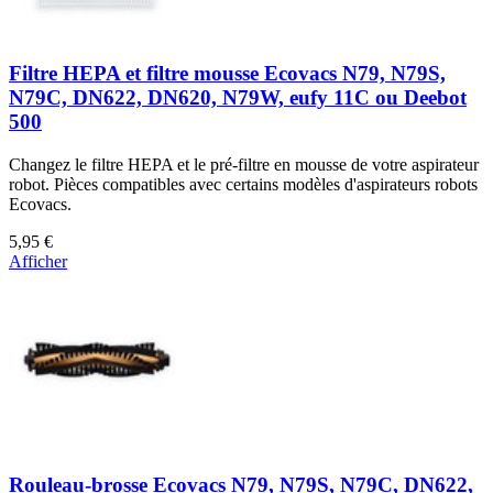
Filtre HEPA et filtre mousse Ecovacs N79, N79S,
N79C, DN622, DN620, N79W, eufy 11C ou Deebot
500
Changez le filtre HEPA et le pré-filtre en mousse de votre aspirateur
robot. Pièces compatibles avec certains modèles d'aspirateurs robots
Ecovacs.
5,95 €
Afficher
Rouleau-brosse Ecovacs N79, N79S, N79C, DN622,