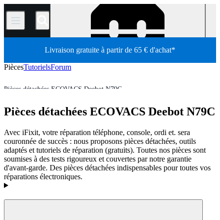
/
Livraison gratuite à partir de 65 € d'achat*
Pièces
Tutoriels
Forum
Pièces détachées ECOVACS Deebot N79C
Aspirateur robot
Pièces détachées aspirateur robot Ecovacs
Pièces détachées ECOVACS Deebot N79C
Boutique
Pièces détachées
Électroménager
Aspirateur
Avec iFixit, votre réparation téléphone, console, ordi et. sera
couronnée de succès : nous proposons pièces détachées, outils
adaptés et tutoriels de réparation (gratuits). Toutes nos pièces sont
soumises à des tests rigoureux et couvertes par notre garantie
d'avant-garde. Des pièces détachées indispensables pour toutes vos
réparations électroniques.
Produits