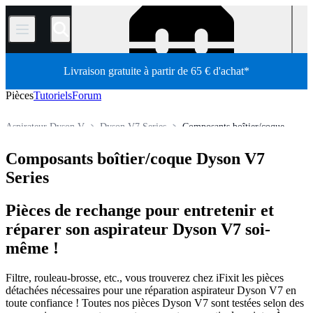
/
Livraison gratuite à partir de 65 € d'achat*
Pièces
Tutoriels
Forum
Aspirateur Dyson V
Dyson V7 Series
Composants boîtier/coque
Électroménager
Aspirateur
Aspirateur Dyson
Composants boîtier/coque Dyson V7
Boutique
Pièces détachées
Series
Pièces de rechange pour entretenir et
réparer son aspirateur Dyson V7 soi-
même !
Filtre, rouleau-brosse, etc., vous trouverez chez iFixit les pièces
détachées nécessaires pour une réparation aspirateur Dyson V7 en
toute confiance ! Toutes nos pièces Dyson V7 sont testées selon des