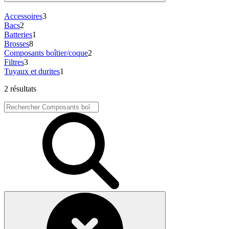
Accessoires
3
Bacs
2
Batteries
1
Brosses
8
Composants boîtier/coque
2
Filtres
3
Tuyaux et durites
1
2 résultats