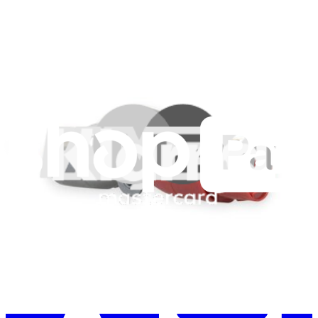
Je m'abonne à la newsletter
Apprenez quelque chose de nouveau chaque semaine
S'abonner
Lire d'abord les
dernières éditions
Aidez à traduire