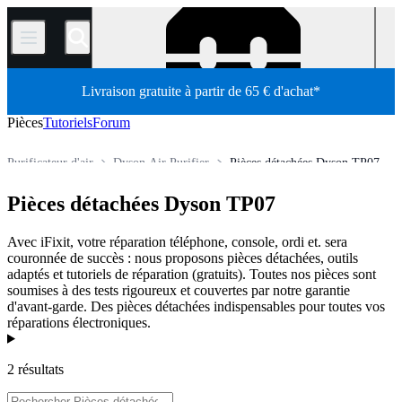
/
Livraison gratuite à partir de 65 € d'achat*
Pièces
Tutoriels
Forum
Purificateur d'air
Dyson Air Purifier
Pièces détachées Dyson TP07
Pièces détachées
Pièces détachées électroménager
CVC
Pièces détachées Dyson TP07
Boutique
Avec iFixit, votre réparation téléphone, console, ordi et. sera
couronnée de succès : nous proposons pièces détachées, outils
adaptés et tutoriels de réparation (gratuits). Toutes nos pièces sont
soumises à des tests rigoureux et couvertes par notre garantie
d'avant-garde. Des pièces détachées indispensables pour toutes vos
réparations électroniques.
Produits
2 résultats