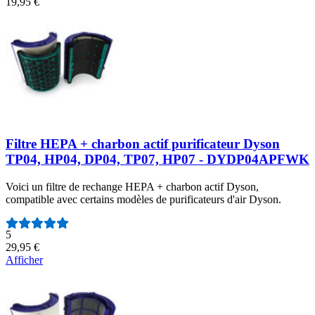
19,95 €
Filtre HEPA + charbon actif purificateur Dyson
TP04, HP04, DP04, TP07, HP07 - DYDP04APFWK
Voici un filtre de rechange HEPA + charbon actif Dyson,
compatible avec certains modèles de purificateurs d'air Dyson.
Nombre d'avis :
5
29,95 €
Afficher