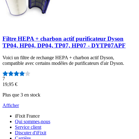
Filtre HEPA + charbon actif purificateur Dyson
TP04, HP04, DP04, TP07, HP07 - DYTP07APF
Voici un filtre de rechange HEPA + charbon actif Dyson,
compatible avec certains modèles de purificateurs d'air Dyson.
Nombre d'avis :
7
19,95 €
Plus que 3 en stock
Afficher
iFixit France
Qui sommes-nous
Service client
Discuter d'iFixit
Carrière