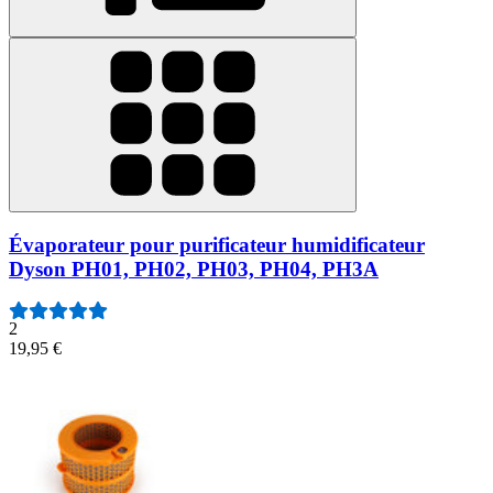
Évaporateur pour purificateur humidificateur
Dyson PH01, PH02, PH03, PH04, PH3A
2
19,95 €