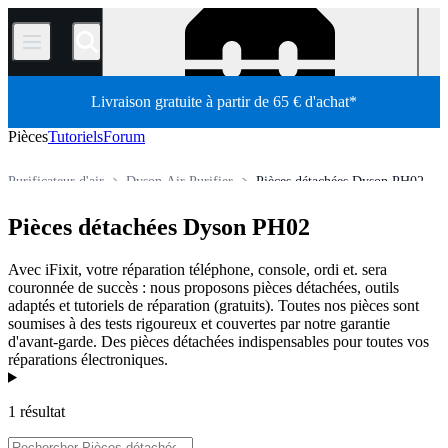
/
Livraison gratuite à partir de 65 € d'achat*
Pièces
Tutoriels
Forum
Purificateur d'air
Dyson Air Purifier
Pièces détachées Dyson PH02
Pièces détachées
Pièces détachées électroménager
CVC
Pièces détachées Dyson PH02
Boutique
Avec iFixit, votre réparation téléphone, console, ordi et. sera
couronnée de succès : nous proposons pièces détachées, outils
adaptés et tutoriels de réparation (gratuits). Toutes nos pièces sont
soumises à des tests rigoureux et couvertes par notre garantie
d'avant-garde. Des pièces détachées indispensables pour toutes vos
réparations électroniques.
Produits
1 résultat