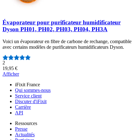
Évaporateur pour purificateur humidificateur
Dyson PH01, PH02, PH03, PH04, PH3A
Voici un évaporateur en fibre de carbone de rechange, compatible
avec certains modèles de purificateurs humidificateurs Dyson.
Nombre d'avis :
2
19,95 €
Afficher
iFixit France
Qui sommes-nous
Service client
Discuter d'iFixit
Carrière
API
Ressources
Presse
Actualités