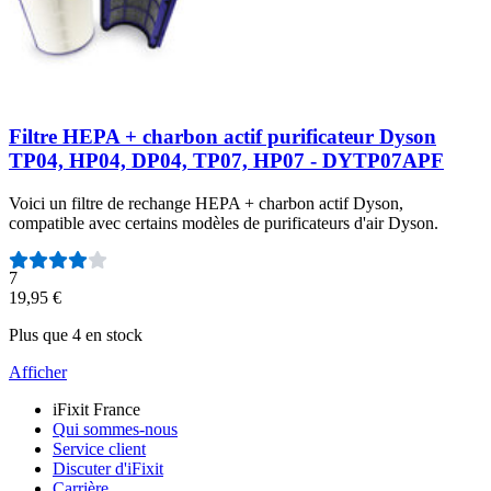
Filtre HEPA + charbon actif purificateur Dyson
TP04, HP04, DP04, TP07, HP07 - DYTP07APF
Voici un filtre de rechange HEPA + charbon actif Dyson,
compatible avec certains modèles de purificateurs d'air Dyson.
Nombre d'avis :
7
19,95 €
Plus que 4 en stock
Afficher
iFixit France
Qui sommes-nous
Service client
Discuter d'iFixit
Carrière