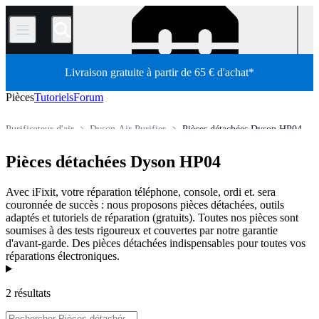
/
Livraison gratuite à partir de 65 € d'achat*
Pièces
Tutoriels
Forum
Purificateur d'air
Dyson Air Purifier
Pièces détachées Dyson HP04
Pièces détachées
Pièces détachées électroménager
CVC
Pièces détachées Dyson HP04
Boutique
Avec iFixit, votre réparation téléphone, console, ordi et. sera
couronnée de succès : nous proposons pièces détachées, outils
adaptés et tutoriels de réparation (gratuits). Toutes nos pièces sont
soumises à des tests rigoureux et couvertes par notre garantie
d'avant-garde. Des pièces détachées indispensables pour toutes vos
réparations électroniques.
Produits
2 résultats