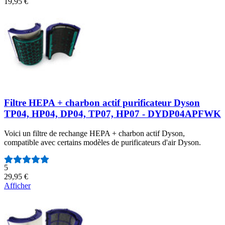
19,95 €
Filtre HEPA + charbon actif purificateur Dyson
TP04, HP04, DP04, TP07, HP07 - DYDP04APFWK
Voici un filtre de rechange HEPA + charbon actif Dyson,
compatible avec certains modèles de purificateurs d'air Dyson.
Nombre d'avis :
5
29,95 €
Afficher