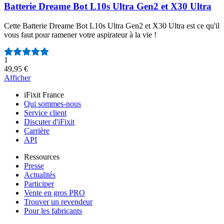
Batterie Dreame Bot L10s Ultra Gen2 et X30 Ultra
Cette Batterie Dreame Bot L10s Ultra Gen2 et X30 Ultra est ce qu'il
vous faut pour ramener votre aspirateur à la vie !
Nombre d'avis :
1
49,95 €
Afficher
iFixit France
Qui sommes-nous
Service client
Discuter d'iFixit
Carrière
API
Ressources
Presse
Actualités
Participer
Vente en gros PRO
Trouver un revendeur
Pour les fabricants