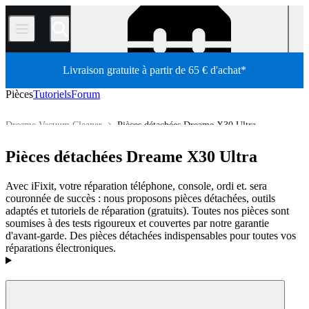
/
Livraison gratuite à partir de 65 € d'achat*
Pièces
Tutoriels
Forum
Dreame Vacuum Cleaner
Pièces détachées Dreame X30 Ultra
Électroménager
Aspirateur
Aspirateur robot
Pièces détachées Dreame X30 Ultra
Boutique
Pièces détachées
Avec iFixit, votre réparation téléphone, console, ordi et. sera
couronnée de succès : nous proposons pièces détachées, outils
adaptés et tutoriels de réparation (gratuits). Toutes nos pièces sont
soumises à des tests rigoureux et couvertes par notre garantie
d'avant-garde. Des pièces détachées indispensables pour toutes vos
réparations électroniques.
Produits