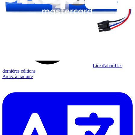
Apprenez quelque chose de nouveau chaque semaine
S'abonner
Lire d'abord les
dernières éditions
Aidez à traduire