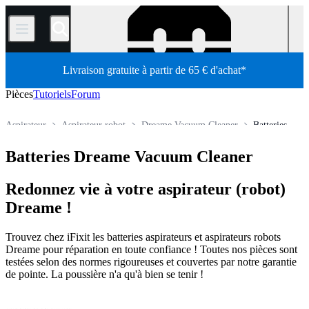
/
Livraison gratuite à partir de 65 € d'achat*
Pièces
Tutoriels
Forum
Aspirateur
Aspirateur robot
Dreame Vacuum Cleaner
Batteries
Boutique
Pièces détachées
Électroménager
Batteries Dreame Vacuum Cleaner
Redonnez vie à votre aspirateur (robot)
Dreame !
Trouvez chez iFixit les batteries aspirateurs et aspirateurs robots
Dreame pour réparation en toute confiance ! Toutes nos pièces sont
testées selon des normes rigoureuses et couvertes par notre garantie
de pointe. La poussière n'a qu'à bien se tenir !