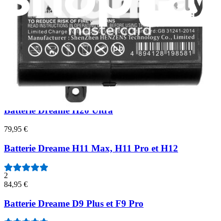
Batterie Dreame Bot L10s Ultra Gen2 et X30 Ultra
1
49,95 €
Batterie Dreame H30 Ultra
79,95 €
Batterie Dreame H20 Ultra
79,95 €
Batterie Dreame H11 Max, H11 Pro et H12
2
84,95 €
Batterie Dreame D9 Plus et F9 Pro