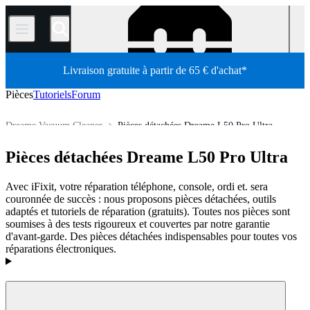
/
Livraison gratuite à partir de 65 € d'achat*
Pièces
Tutoriels
Forum
Dreame Vacuum Cleaner
Pièces détachées Dreame L50 Pro Ultra
Électroménager
Aspirateur
Aspirateur robot
Pièces détachées Dreame L50 Pro Ultra
Boutique
Pièces détachées
Avec iFixit, votre réparation téléphone, console, ordi et. sera
couronnée de succès : nous proposons pièces détachées, outils
adaptés et tutoriels de réparation (gratuits). Toutes nos pièces sont
soumises à des tests rigoureux et couvertes par notre garantie
d'avant-garde. Des pièces détachées indispensables pour toutes vos
réparations électroniques.
Produits