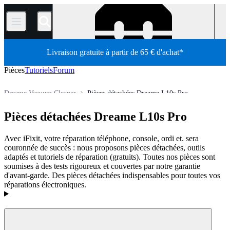
/
Livraison gratuite à partir de 65 € d'achat*
Pièces
Tutoriels
Forum
Dreame Vacuum Cleaner
Pièces détachées Dreame L10s Pro
Électroménager
Aspirateur
Aspirateur robot
Pièces détachées Dreame L10s Pro
Boutique
Pièces détachées
Avec iFixit, votre réparation téléphone, console, ordi et. sera
couronnée de succès : nous proposons pièces détachées, outils
adaptés et tutoriels de réparation (gratuits). Toutes nos pièces sont
soumises à des tests rigoureux et couvertes par notre garantie
d'avant-garde. Des pièces détachées indispensables pour toutes vos
réparations électroniques.
Produits