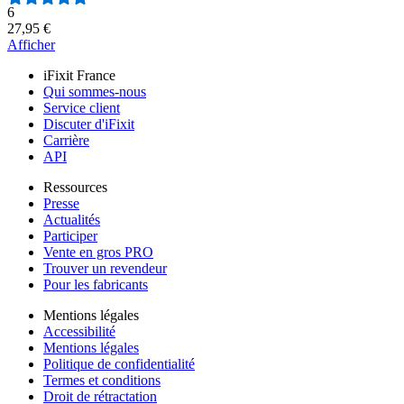
Nombre d'avis :
6
27,95 €
Afficher
iFixit France
Qui sommes-nous
Service client
Discuter d'iFixit
Carrière
API
Ressources
Presse
Actualités
Participer
Vente en gros PRO
Trouver un revendeur
Pour les fabricants
Mentions légales
Accessibilité
Mentions légales
Politique de confidentialité
Termes et conditions
Droit de rétractation