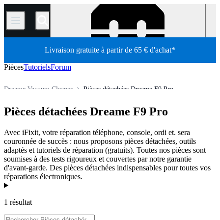
/
Livraison gratuite à partir de 65 € d'achat*
Pièces
Tutoriels
Forum
Dreame Vacuum Cleaner
Pièces détachées Dreame F9 Pro
Électroménager
Aspirateur
Aspirateur robot
Pièces détachées Dreame F9 Pro
Boutique
Pièces détachées
Avec iFixit, votre réparation téléphone, console, ordi et. sera
couronnée de succès : nous proposons pièces détachées, outils
adaptés et tutoriels de réparation (gratuits). Toutes nos pièces sont
soumises à des tests rigoureux et couvertes par notre garantie
d'avant-garde. Des pièces détachées indispensables pour toutes vos
réparations électroniques.
Produits
1 résultat