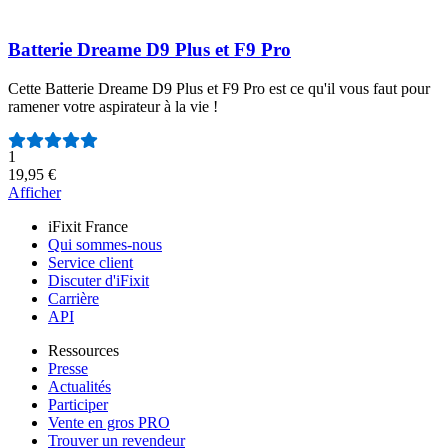
Batterie Dreame D9 Plus et F9 Pro
Cette Batterie Dreame D9 Plus et F9 Pro est ce qu'il vous faut pour
ramener votre aspirateur à la vie !
Nombre d'avis :
1
19,95 €
Afficher
iFixit France
Qui sommes-nous
Service client
Discuter d'iFixit
Carrière
API
Ressources
Presse
Actualités
Participer
Vente en gros PRO
Trouver un revendeur