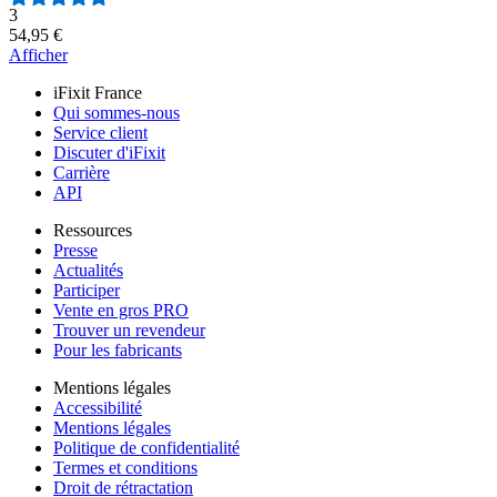
Nombre d'avis :
3
54,95 €
Afficher
iFixit France
Qui sommes-nous
Service client
Discuter d'iFixit
Carrière
API
Ressources
Presse
Actualités
Participer
Vente en gros PRO
Trouver un revendeur
Pour les fabricants
Mentions légales
Accessibilité
Mentions légales
Politique de confidentialité
Termes et conditions
Droit de rétractation