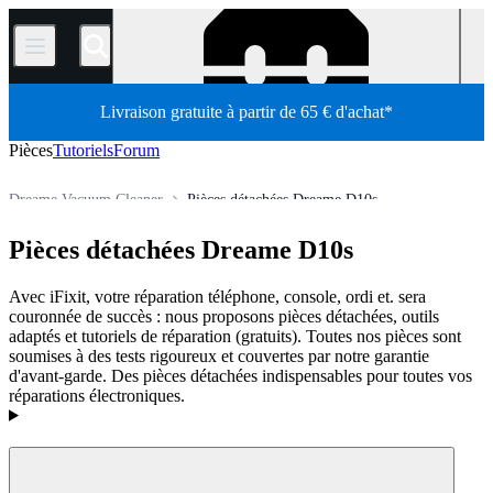
/
Livraison gratuite à partir de 65 € d'achat*
Pièces
Tutoriels
Forum
Dreame Vacuum Cleaner
Pièces détachées Dreame D10s
Électroménager
Aspirateur
Aspirateur robot
Pièces détachées Dreame D10s
Boutique
Pièces détachées
Avec iFixit, votre réparation téléphone, console, ordi et. sera
couronnée de succès : nous proposons pièces détachées, outils
adaptés et tutoriels de réparation (gratuits). Toutes nos pièces sont
soumises à des tests rigoureux et couvertes par notre garantie
d'avant-garde. Des pièces détachées indispensables pour toutes vos
réparations électroniques.
Produits