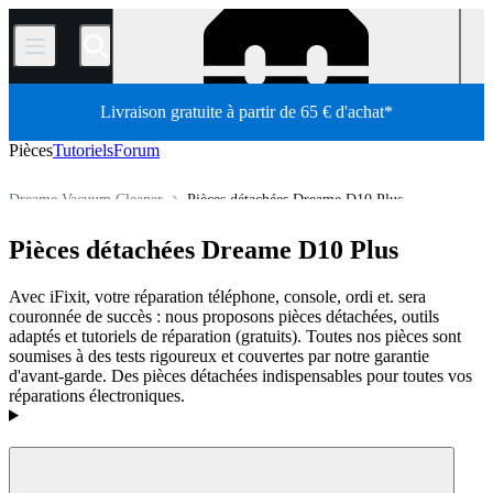
/
Livraison gratuite à partir de 65 € d'achat*
Pièces
Tutoriels
Forum
Dreame Vacuum Cleaner
Pièces détachées Dreame D10 Plus
Électroménager
Aspirateur
Aspirateur robot
Pièces détachées Dreame D10 Plus
Boutique
Pièces détachées
Avec iFixit, votre réparation téléphone, console, ordi et. sera
couronnée de succès : nous proposons pièces détachées, outils
adaptés et tutoriels de réparation (gratuits). Toutes nos pièces sont
soumises à des tests rigoureux et couvertes par notre garantie
d'avant-garde. Des pièces détachées indispensables pour toutes vos
réparations électroniques.
Produits