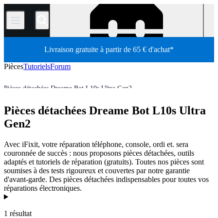
/
Livraison gratuite à partir de 65 € d'achat*
Pièces
Tutoriels
Forum
Pièces détachées Dreame Bot L10s Ultra Gen2
Aspirateur
Aspirateur robot
Dreame Vacuum Cleaner
Pièces détachées Dreame Bot L10s Ultra
Boutique
Pièces détachées
Électroménager
Gen2
Avec iFixit, votre réparation téléphone, console, ordi et. sera
couronnée de succès : nous proposons pièces détachées, outils
adaptés et tutoriels de réparation (gratuits). Toutes nos pièces sont
soumises à des tests rigoureux et couvertes par notre garantie
d'avant-garde. Des pièces détachées indispensables pour toutes vos
réparations électroniques.
Produits
1 résultat