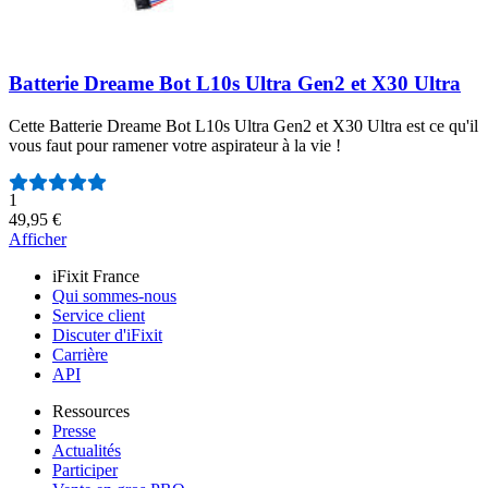
Batterie Dreame Bot L10s Ultra Gen2 et X30 Ultra
Cette Batterie Dreame Bot L10s Ultra Gen2 et X30 Ultra est ce qu'il
vous faut pour ramener votre aspirateur à la vie !
Nombre d'avis :
1
49,95 €
Afficher
iFixit France
Qui sommes-nous
Service client
Discuter d'iFixit
Carrière
API
Ressources
Presse
Actualités
Participer