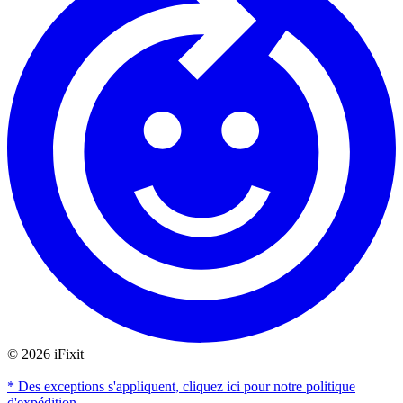
©
2026
iFixit
—
* Des exceptions s'appliquent, cliquez ici pour notre politique
d'expédition