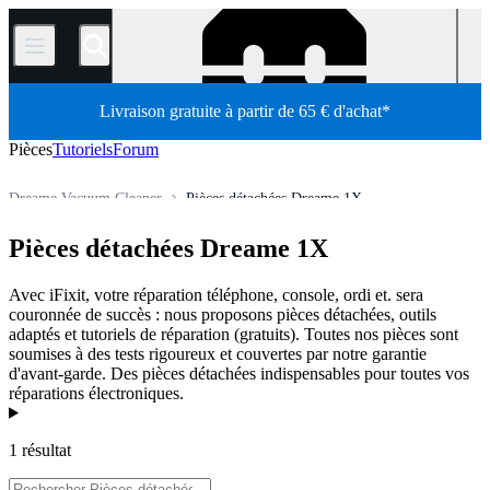
/
Livraison gratuite à partir de 65 € d'achat*
Pièces
Tutoriels
Forum
Dreame Vacuum Cleaner
Pièces détachées Dreame 1X
Électroménager
Aspirateur
Aspirateur robot
Pièces détachées Dreame 1X
Boutique
Pièces détachées
Avec iFixit, votre réparation téléphone, console, ordi et. sera
couronnée de succès : nous proposons pièces détachées, outils
adaptés et tutoriels de réparation (gratuits). Toutes nos pièces sont
soumises à des tests rigoureux et couvertes par notre garantie
d'avant-garde. Des pièces détachées indispensables pour toutes vos
réparations électroniques.
Produits
1 résultat