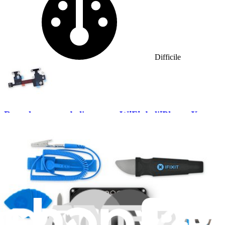
Difficile
Remplacement de l'antenne WiFi de l'iPhone X
Le remplacement de l'antenne WiFi peut aider à...
Temps nécessaire :
1 - 3 heures
Difficulty: