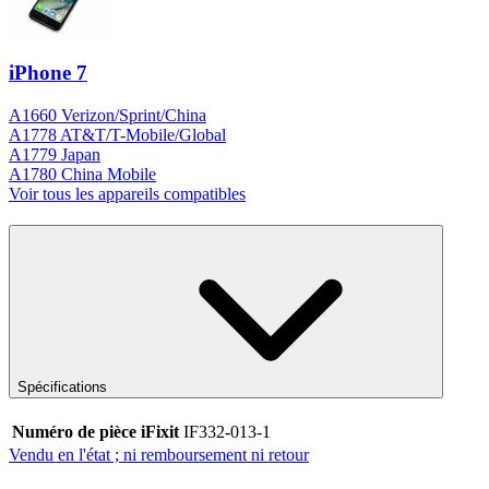
iPhone 7
A1660 Verizon/Sprint/China
A1778 AT&T/T-Mobile/Global
A1779 Japan
A1780 China Mobile
Voir tous les appareils compatibles
Spécifications
Numéro de pièce iFixit
IF332-013-1
Vendu en l'état ; ni remboursement ni retour