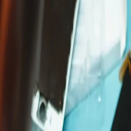
Livraison rapide partout au Canada, directement de Toronto 🇨🇦
/
an iPhone 12 Mini