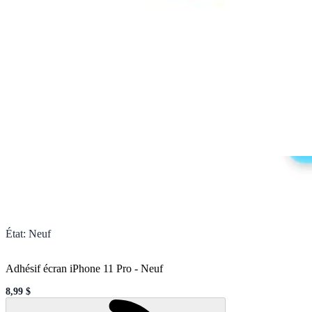
État
:
Neuf
Adhésif écran iPhone 11 Pro
-
Neuf
8,99 $
Sale price
Loading...