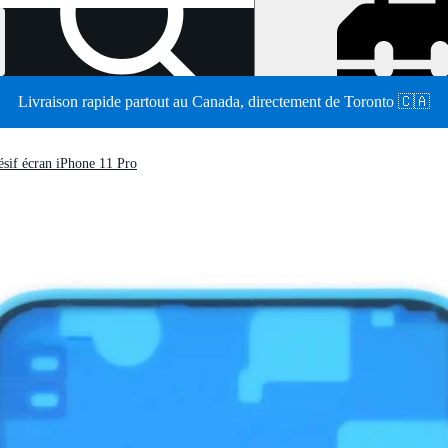
Livraison rapide partout au Canada, directement de Toronto 🇨🇦
/
sif écran iPhone 11 Pro