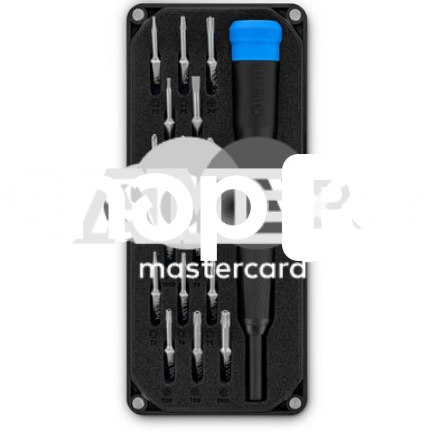
Batterie externe multifonction FixHub
Station de soudage portable FixHub
Produits en vedette
Pro Tech Toolkit
3009
108,95 $
Garantie à vie