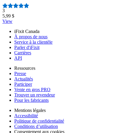
Nombre d'avis :
3
5,99 $
View
iFixit Canada
À propos de nous
Service à la clientèle
Parler d'iFixit
Carrières
API
Ressources
Presse
Actualités
Participer
Vente en gros PRO
Trouver un revendeur
Pour les fabricants
Mentions légales
Accessibilité
Politique de confidentialité
Conditions d’utilisation
Consentement aux cookies