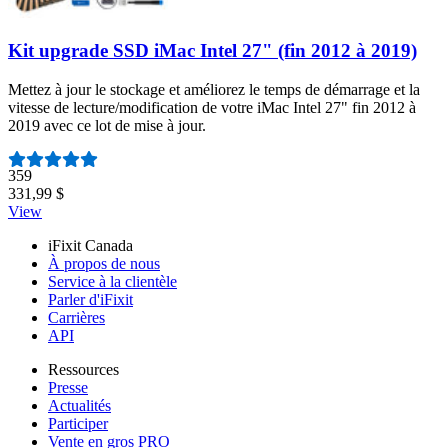
Kit upgrade SSD iMac Intel 27" (fin 2012 à 2019)
Mettez à jour le stockage et améliorez le temps de démarrage et la
vitesse de lecture/modification de votre iMac Intel 27" fin 2012 à
2019 avec ce lot de mise à jour.
Nombre d'avis :
359
331,99 $
View
iFixit Canada
À propos de nous
Service à la clientèle
Parler d'iFixit
Carrières
API
Ressources
Presse
Actualités
Participer
Vente en gros PRO