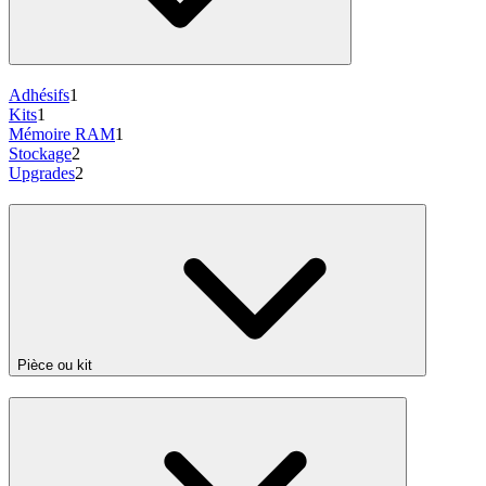
Adhésifs
1
Kits
1
Mémoire RAM
1
Stockage
2
Upgrades
2
Pièce ou kit