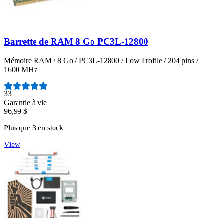
Barrette de RAM 8 Go PC3L-12800
Mémoire RAM / 8 Go / PC3L-12800 / Low Profile / 204 pins /
1600 MHz
Nombre d'avis :
33
Garantie à vie
96,99 $
Plus que 3 en stock
View