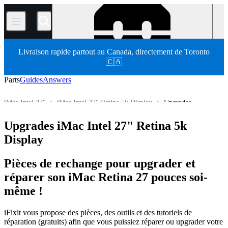
/
Livraison rapide partout au Canada, directement de Toronto
🇨🇦
Parts
Guides
Answers
iMac Intel 27"
iMac Intel 27" Retina 5k Display
Upgrades
Pièces détachées
Mac
Mac de bureau
iMac
iMac Intel
Upgrades iMac Intel 27" Retina 5k
Store
Display
Pièces de rechange pour upgrader et
réparer son iMac Retina 27 pouces soi-
même !
iFixit vous propose des pièces, des outils et des tutoriels de
réparation (gratuits) afin que vous puissiez réparer ou upgrader votre