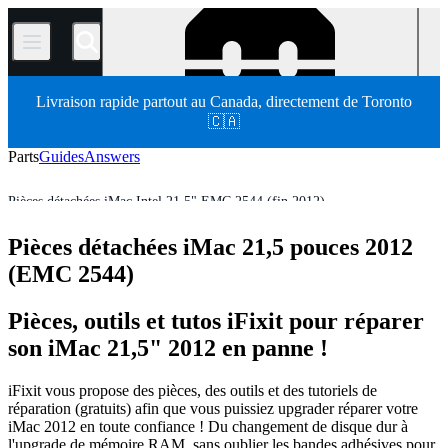
/
Livraison rapide partout au Canada, directement de Toronto
🇨🇦
Parts
Guides
Answers
Pièces détachées iMac Intel 21,5" EMC 2544 (fin 2012)
Mac
Mac de bureau
iMac
iMac Intel
iMac Intel 21,5"
Pièces détachées iMac 21,5 pouces 2012
Store
Pièces détachées
(EMC 2544)
Pièces, outils et tutos iFixit pour réparer
son iMac 21,5" 2012 en panne !
iFixit vous propose des pièces, des outils et des tutoriels de
réparation (gratuits) afin que vous puissiez upgrader réparer votre
iMac 2012 en toute confiance ! Du changement de disque dur à
l'upgrade de mémoire RAM, sans oublier les bandes adhésives pour