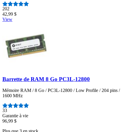
Nombre d'avis :
202
42,99 $
View
Barrette de RAM 8 Go PC3L-12800
Mémoire RAM / 8 Go / PC3L-12800 / Low Profile / 204 pins /
1600 MHz
Nombre d'avis :
33
Garantie à vie
96,99 $
Plus que 3 en stock