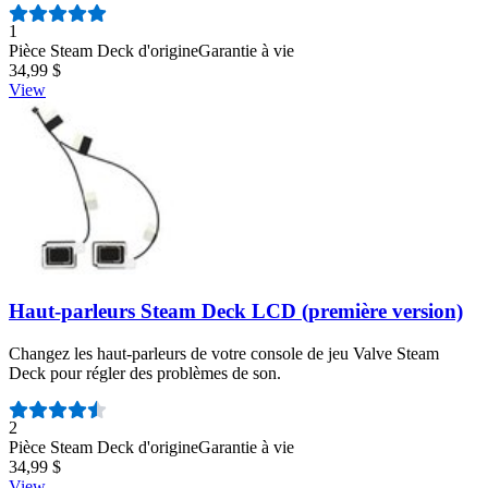
Nombre d'avis :
1
Pièce Steam Deck d'origine
Garantie à vie
34,99 $
View
Haut-parleurs Steam Deck LCD (première version)
Changez les haut-parleurs de votre console de jeu Valve Steam
Deck pour régler des problèmes de son.
Nombre d'avis :
2
Pièce Steam Deck d'origine
Garantie à vie
34,99 $
View