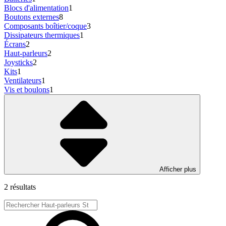
Blocs d'alimentation
1
Boutons externes
8
Composants boîtier/coque
3
Dissipateurs thermiques
1
Écrans
2
Haut-parleurs
2
Joysticks
2
Kits
1
Ventilateurs
1
Vis et boulons
1
Afficher plus
2 résultats