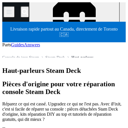
/
Livraison rapide partout au Canada, directement de Toronto
🇨🇦
Parts
Guides
Answers
Console de jeux Steam
Steam Deck
Haut-parleurs
Store
Pièces détachées
Console de jeux
Haut-parleurs Steam Deck
Pièces d'origine pour votre réparation
console Steam Deck
Réparez ce qui est cassé. Upgradez ce qui ne l'est pas. Avec iFixit,
c'est si facile de réparer sa console : pièces détachées Stam Deck
d'origine, kits réparation DIY au top et tutoriels de réparation
gratuits, qui dit mieux ?