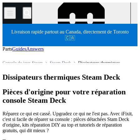
/
Livraison rapide partout au Canada, directement de Toronto
🇨🇦
Parts
Guides
Answers
Console de jeux Steam
Steam Deck
Dissipateurs thermiques
Store
Pièces détachées
Console de jeux
Dissipateurs thermiques Steam Deck
Pièces d'origine pour votre réparation
console Steam Deck
Réparez ce qui est cassé. Upgradez ce qui ne l'est pas. Avec iFixit,
c'est si facile de réparer sa console : pièces détachées Stam Deck
d'origine, kits réparation DIY au top et tutoriels de réparation
gratuits, qui dit mieux ?