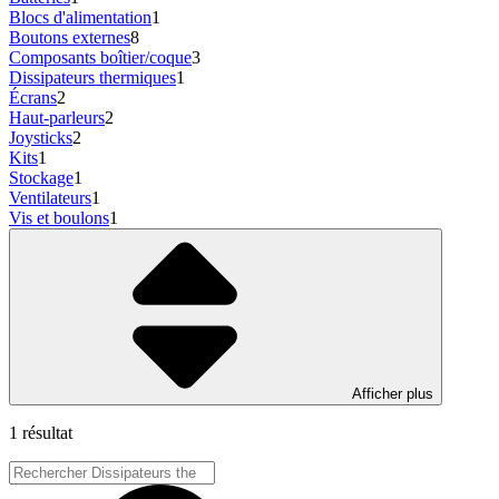
Blocs d'alimentation
1
Boutons externes
8
Composants boîtier/coque
3
Dissipateurs thermiques
1
Écrans
2
Haut-parleurs
2
Joysticks
2
Kits
1
Stockage
1
Ventilateurs
1
Vis et boulons
1
Afficher plus
1 résultat