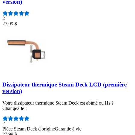
version)
2
27,99 $
Dissipateur thermique Steam Deck LCD (première
version)
Votre dissipateur thermique Steam Deck est abîmé ou Hs ?
Changez-le !
Nombre d'avis :
2
Pièce Steam Deck d'origine
Garantie à vie
27,99 $