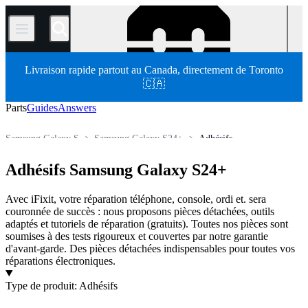
/
Livraison rapide partout au Canada, directement de Toronto
🇨🇦
Parts
Guides
Answers
Samsung Galaxy S
Samsung Galaxy S24+
Adhésifs
Store
Pièces détachées
Téléphone
Téléphone Samsung
Adhésifs Samsung Galaxy S24+
Avec iFixit, votre réparation téléphone, console, ordi et. sera
couronnée de succès : nous proposons pièces détachées, outils
adaptés et tutoriels de réparation (gratuits). Toutes nos pièces sont
soumises à des tests rigoureux et couvertes par notre garantie
d'avant-garde. Des pièces détachées indispensables pour toutes vos
réparations électroniques.
Products
Type de produit
:
Adhésifs